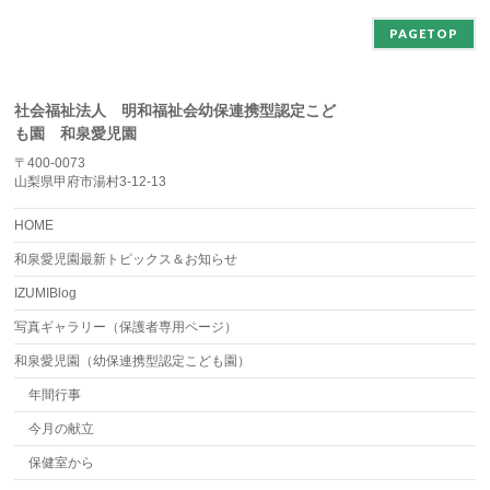
PAGETOP
社会福祉法人 明和福祉会幼保連携型認定こど
も園 和泉愛児園
〒400-0073
山梨県甲府市湯村3-12-13
HOME
和泉愛児園最新トピックス＆お知らせ
IZUMIBlog
写真ギャラリー（保護者専用ページ）
和泉愛児園（幼保連携型認定こども園）
年間行事
今月の献立
保健室から