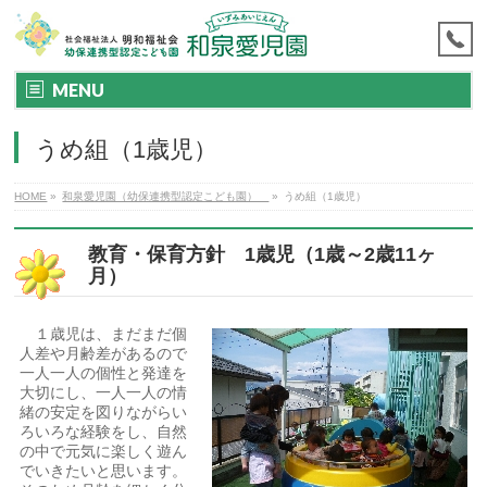
MENU
うめ組（1歳児）
HOME
»
和泉愛児園（幼保連携型認定こども園）
»
うめ組（1歳児）
教育・保育方針 1歳児（1歳～2歳11ヶ
月）
１歳児は、まだまだ個
人差や月齢差があるので
一人一人の個性と発達を
大切にし、一人一人の情
緒の安定を図りながらい
ろいろな経験をし、自然
の中で元気に楽しく遊ん
でいきたいと思います。