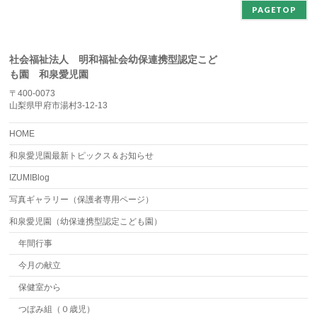
PAGETOP
社会福祉法人 明和福祉会幼保連携型認定こど
も園 和泉愛児園
〒400-0073
山梨県甲府市湯村3-12-13
HOME
和泉愛児園最新トピックス＆お知らせ
IZUMIBlog
写真ギャラリー（保護者専用ページ）
和泉愛児園（幼保連携型認定こども園）
年間行事
今月の献立
保健室から
つぼみ組（０歳児）