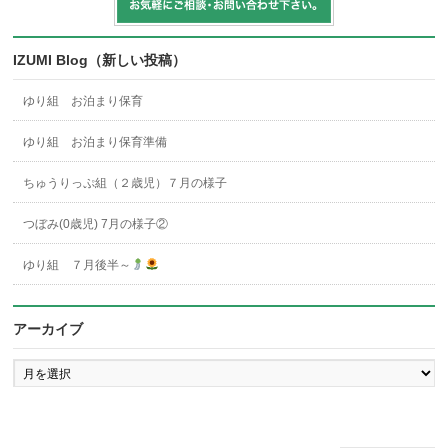
IZUMI Blog（新しい投稿）
ゆり組 お泊まり保育
ゆり組 お泊まり保育準備
ちゅうりっぷ組（２歳児）７月の様子
つぼみ(0歳児) 7月の様子②
ゆり組 ７月後半～
アーカイブ
ア
ー
カ
イ
ブ