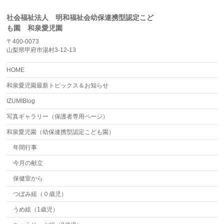
社会福祉法人 明和福祉会幼保連携型認定こど
も園 和泉愛児園
〒400-0073
山梨県甲府市湯村3-12-13
HOME
和泉愛児園最新トピックス＆お知らせ
IZUMIBlog
写真ギャラリー（保護者専用ページ）
和泉愛児園（幼保連携型認定こども園）
年間行事
今月の献立
保健室から
つぼみ組（０歳児）
うめ組（1歳児）