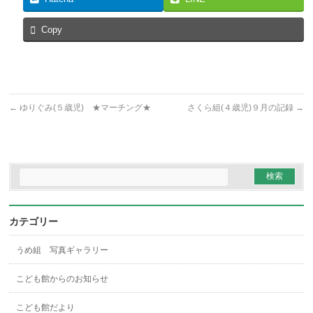
Copy
←
ゆりぐみ(５歳児) ★マーチング★
さくら組(４歳児)９月の記録
→
カテゴリー
うめ組 写真ギャラリー
こども館からのお知らせ
こども館だより