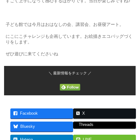
すごく上手になって感心するばかりです。当日が楽しみですね♪
子ども館では今月はおはなしの会、講習会、お昼寝アート。
にこにこチャレンジも企画しています。お絵描きエコバッグづく
りをします。
ぜひ遊びに来てくださいね
＼ 最新情報をチェック ／
Facebook
X
Threads
Bluesky
Hatena
LINE