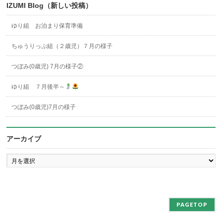
IZUMI Blog（新しい投稿）
ゆり組 お泊まり保育準備
ちゅうりっぷ組（２歳児）７月の様子
つぼみ(0歳児) 7月の様子②
ゆり組 ７月後半～
つぼみ(0歳児)7月の様子
アーカイブ
ア
ー
カ
イ
ブ
PAGETOP