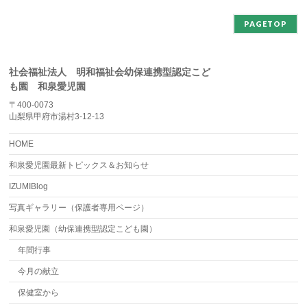
ブ
PAGETOP
社会福祉法人 明和福祉会幼保連携型認定こど
も園 和泉愛児園
〒400-0073
山梨県甲府市湯村3-12-13
HOME
和泉愛児園最新トピックス＆お知らせ
IZUMIBlog
写真ギャラリー（保護者専用ページ）
和泉愛児園（幼保連携型認定こども園）
年間行事
今月の献立
保健室から