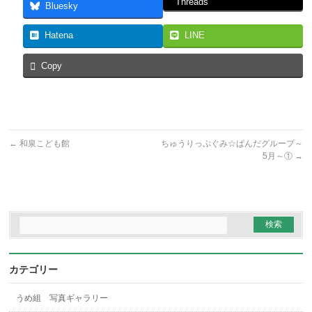
Threads
Bluesky
Hatena
LINE
Copy
←
和泉こども館
ちゅうりっぷぐみ☆ぱんだグループ～
5月～①
→
カテゴリー
うめ組 写真ギャラリー