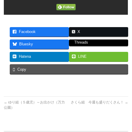
Facebook
X
Threads
Bluesky
Hatena
LINE
Copy
←
ゆり組（５歳児）～お出かけ（万力
さくら組 今週も盛りだくさん！
→
公園）