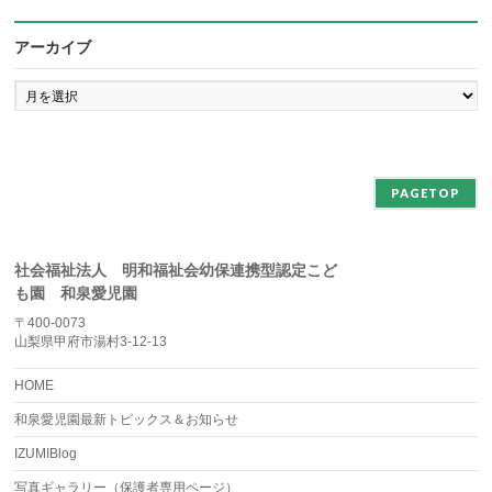
アーカイブ
ア
ー
カ
イ
ブ
PAGETOP
社会福祉法人 明和福祉会幼保連携型認定こど
も園 和泉愛児園
〒400-0073
山梨県甲府市湯村3-12-13
HOME
和泉愛児園最新トピックス＆お知らせ
IZUMIBlog
写真ギャラリー（保護者専用ページ）