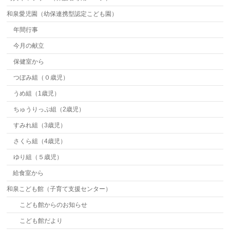
和泉愛児園（幼保連携型認定こども園）
年間行事
今月の献立
保健室から
つぼみ組（０歳児）
うめ組（1歳児）
ちゅうりっぷ組（2歳児）
すみれ組（3歳児）
さくら組（4歳児）
ゆり組（５歳児）
給食室から
和泉こども館（子育て支援センター）
こども館からのお知らせ
こども館だより