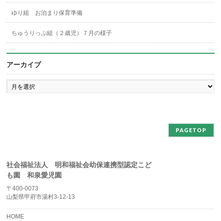
ゆり組 お泊まり保育準備
ちゅうりっぷ組（２歳児）７月の様子
アーカイブ
ア
ー
カ
イ
ブ
PAGETOP
社会福祉法人 明和福祉会幼保連携型認定こど
も園 和泉愛児園
〒400-0073
山梨県甲府市湯村3-12-13
HOME