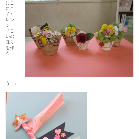
にこ
にこ
チャ
レン
ジ
『こ
いの
ぼり
を作
ろ
う！』