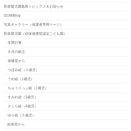
和泉愛児園最新トピックス＆お知らせ
IZUMIBlog
写真ギャラリー（保護者専用ページ）
和泉愛児園（幼保連携型認定こども園）
年間行事
今月の献立
保健室から
つぼみ組（０歳児）
うめ組（1歳児）
ちゅうりっぷ組（2歳児）
すみれ組（3歳児）
さくら組（4歳児）
ゆり組（５歳児）
給食室から