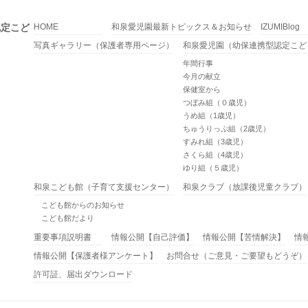
認定こど
HOME
和泉愛児園最新トピックス＆お知らせ
IZUMIBlog
写真ギャラリー（保護者専用ページ）
和泉愛児園（幼保連携型認定こど
年間行事
今月の献立
保健室から
つぼみ組（０歳児）
うめ組（1歳児）
ちゅうりっぷ組（2歳児）
すみれ組（3歳児）
さくら組（4歳児）
ゆり組（５歳児）
和泉こども館（子育て支援センター）
和泉クラブ（放課後児童クラブ）
こども館からのお知らせ
こども館だより
重要事項説明書
情報公開【自己評価】
情報公開【苦情解決】
情
情報公開【保護者様アンケート】
お問合せ（ご意見・ご要望もどうぞ）
許可証、届出ダウンロード