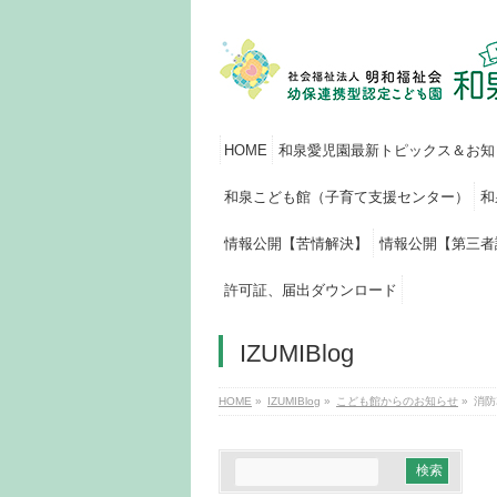
HOME
和泉愛児園最新トピックス＆お知
和泉こども館（子育て支援センター）
和
情報公開【苦情解決】
情報公開【第三者
許可証、届出ダウンロード
IZUMIBlog
HOME
»
IZUMIBlog
»
こども館からのお知らせ
»
消防