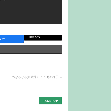
Threads
sky
つぼみぐみ(０歳児) １１月の様子
→
PAGETOP