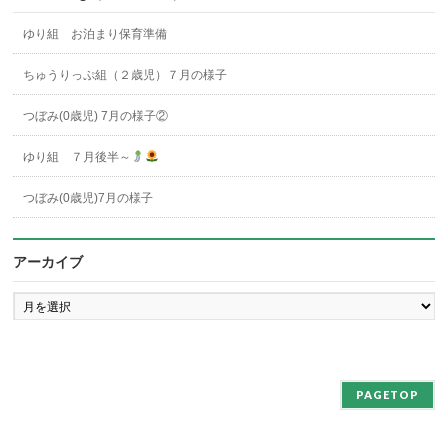
ゆり組 お泊まり保育準備
ちゅうりっぷ組（２歳児）７月の様子
つぼみ(0歳児) 7月の様子②
ゆり組 ７月後半～
つぼみ(0歳児)7月の様子
アーカイブ
ア
ー
カ
イ
ブ
PAGETOP