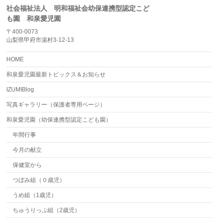
社会福祉法人 明和福祉会幼保連携型認定こど
も園 和泉愛児園
〒400-0073
山梨県甲府市湯村3-12-13
HOME
和泉愛児園最新トピックス＆お知らせ
IZUMIBlog
写真ギャラリー（保護者専用ページ）
和泉愛児園（幼保連携型認定こども園）
年間行事
今月の献立
保健室から
つぼみ組（０歳児）
うめ組（1歳児）
ちゅうりっぷ組（2歳児）