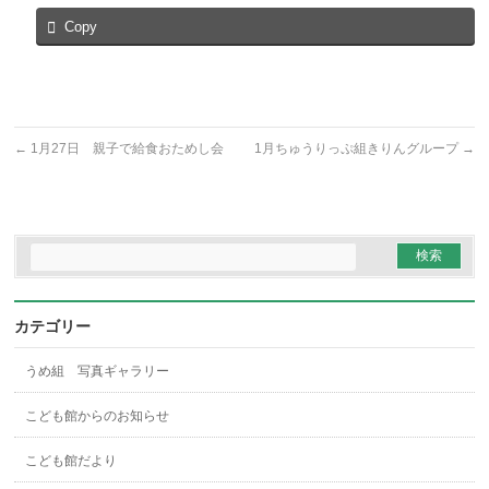
Copy
←
1月27日 親子で給食おためし会
1月ちゅうりっぷ組きりんグループ
→
カテゴリー
うめ組 写真ギャラリー
こども館からのお知らせ
こども館だより