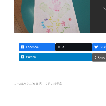
Facebook
X
Blue
Hatena
Copy
←
つぼみぐみ(０歳児) ９月の様子③