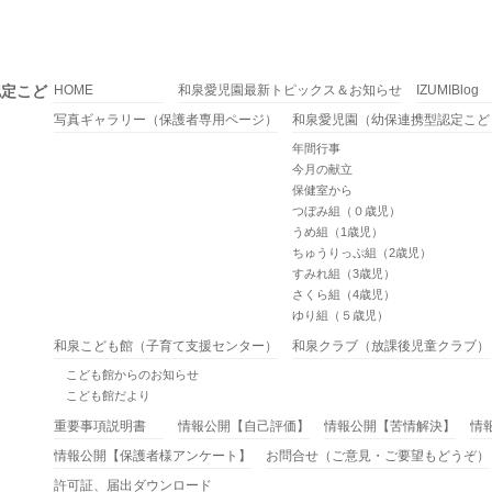
認定こど
HOME
和泉愛児園最新トピックス＆お知らせ
IZUMIBlog
写真ギャラリー（保護者専用ページ）
和泉愛児園（幼保連携型認定こど
年間行事
今月の献立
保健室から
つぼみ組（０歳児）
うめ組（1歳児）
ちゅうりっぷ組（2歳児）
すみれ組（3歳児）
さくら組（4歳児）
ゆり組（５歳児）
和泉こども館（子育て支援センター）
和泉クラブ（放課後児童クラブ）
こども館からのお知らせ
こども館だより
重要事項説明書
情報公開【自己評価】
情報公開【苦情解決】
情
情報公開【保護者様アンケート】
お問合せ（ご意見・ご要望もどうぞ）
許可証、届出ダウンロード