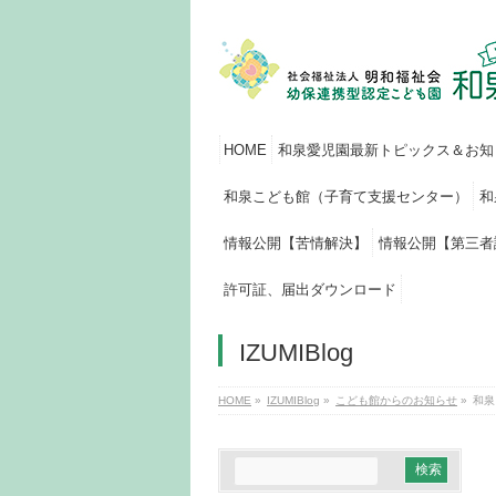
HOME
和泉愛児園最新トピックス＆お知
和泉こども館（子育て支援センター）
和
情報公開【苦情解決】
情報公開【第三者
許可証、届出ダウンロード
IZUMIBlog
HOME
»
IZUMIBlog
»
こども館からのお知らせ
»
和泉