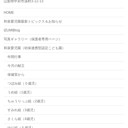
山梨県甲府市湯村3-12-13
HOME
和泉愛児園最新トピックス＆お知らせ
IZUMIBlog
写真ギャラリー（保護者専用ページ）
和泉愛児園（幼保連携型認定こども園）
年間行事
今月の献立
保健室から
つぼみ組（０歳児）
うめ組（1歳児）
ちゅうりっぷ組（2歳児）
すみれ組（3歳児）
さくら組（4歳児）
ゆり組（５歳児）