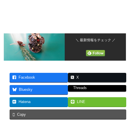
＼ 最新情報をチェック ／
Facebook
X
Threads
Bluesky
Hatena
LINE
Copy