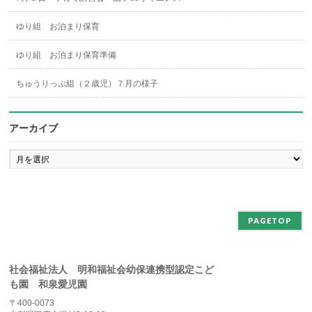
ゆり組 お泊まり保育
ゆり組 お泊まり保育準備
ちゅうりっぷ組（２歳児）７月の様子
アーカイブ
ア
ー
カ
イ
ブ
PAGETOP
社会福祉法人 明和福祉会幼保連携型認定こど
も園 和泉愛児園
〒400-0073