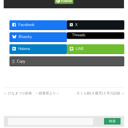
Facebook
X
Threads
Bluesky
Hatena
LINE
Copy
←
ひなまつり給食 ～給食室より～
さくら組(４歳児)２月の記録
→