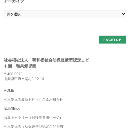
アーカイブ
ア
ー
カ
イ
ブ
PAGETOP
社会福祉法人 明和福祉会幼保連携型認定こど
も園 和泉愛児園
〒400-0073
山梨県甲府市湯村3-12-13
HOME
和泉愛児園最新トピックス＆お知らせ
IZUMIBlog
写真ギャラリー（保護者専用ページ）
和泉愛児園（幼保連携型認定こども園）