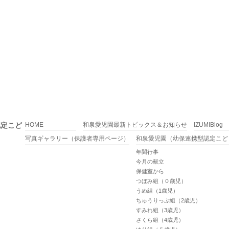
認定こど
HOME
和泉愛児園最新トピックス＆お知らせ
IZUMIBlog
写真ギャラリー（保護者専用ページ）
和泉愛児園（幼保連携型認定こど
年間行事
今月の献立
保健室から
つぼみ組（０歳児）
うめ組（1歳児）
ちゅうりっぷ組（2歳児）
すみれ組（3歳児）
さくら組（4歳児）