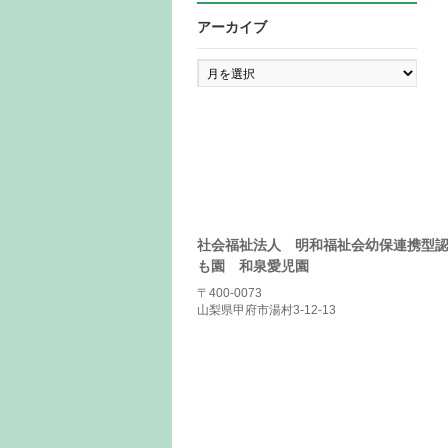
アーカイブ
ア
ー
カ
イ
ブ
社会福祉法人 明和福祉会幼保連携型
も園 和泉愛児園
〒400-0073
山梨県甲府市湯村3-12-13