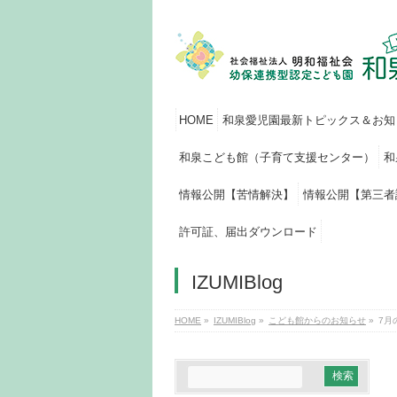
HOME
和泉愛児園最新トピックス＆お知
和泉こども館（子育て支援センター）
和
情報公開【苦情解決】
情報公開【第三者
許可証、届出ダウンロード
IZUMIBlog
HOME
»
IZUMIBlog
»
こども館からのお知らせ
»
7月