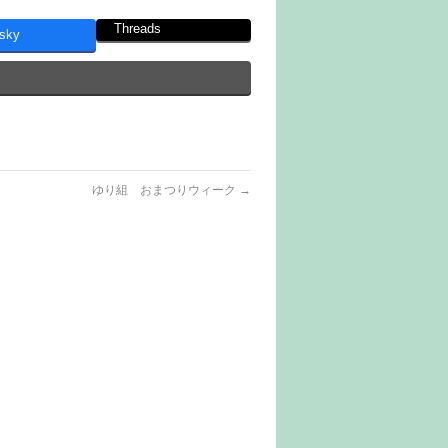
Threads
sky
ゆり組 おまつりウィーク
→