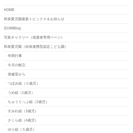
HOME
和泉愛児園最新トピックス＆お知らせ
IZUMIBlog
写真ギャラリー（保護者専用ページ）
和泉愛児園（幼保連携型認定こども園）
年間行事
今月の献立
保健室から
つぼみ組（０歳児）
うめ組（1歳児）
ちゅうりっぷ組（2歳児）
すみれ組（3歳児）
さくら組（4歳児）
ゆり組（５歳児）