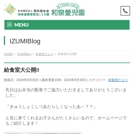
MENU
IZUMIBlog
HOME
»
IZUMIBlog
»
給食室だより
»
給食室大公開‼
給食室大公開‼
投稿日 : 2024年8月30日
最終更新日時 : 2024年8月30日
カテゴリー :
給食室だより
先日はお弁当の配食でご協力いただきましてありがとうございま
した。
『きゅうしょくしつあたらしくなったあ～？？』
と見に来てくれるお子さんがたくさんいるので、ホームページで
もご紹介します！