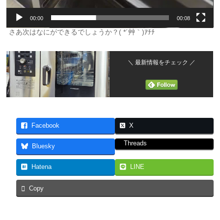
00:00
00:08
さあ次はなにができるでしょうか？( *´艸｀)ｱﾁﾁ
＼ 最新情報をチェック ／
Facebook
X
Threads
Bluesky
Hatena
LINE
Copy