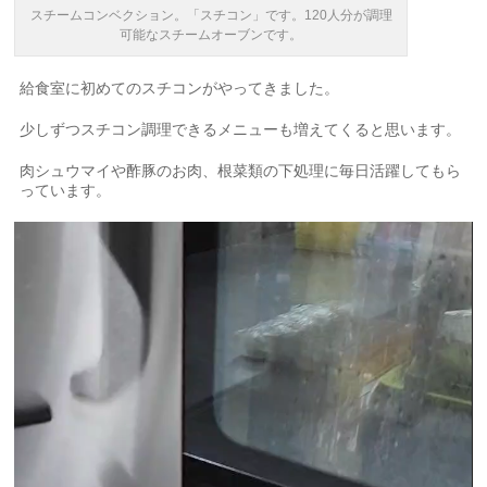
スチームコンベクション。「スチコン」です。120人分が調理
可能なスチームオーブンです。
給食室に初めてのスチコンがやってきました。
少しずつスチコン調理できるメニューも増えてくると思います。
肉シュウマイや酢豚のお肉、根菜類の下処理に毎日活躍してもら
っています。
動
画
プ
レ
ー
ヤ
ー