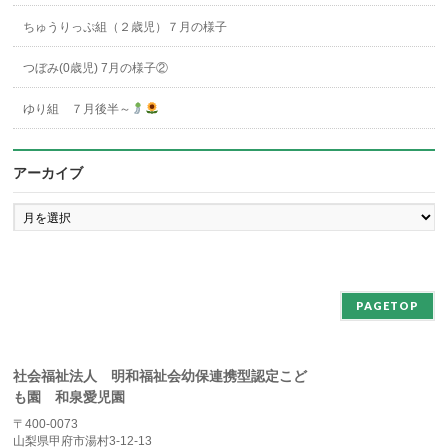
ちゅうりっぷ組（２歳児）７月の様子
つぼみ(0歳児) 7月の様子②
ゆり組 ７月後半～
アーカイブ
ア
ー
カ
イ
ブ
PAGETOP
社会福祉法人 明和福祉会幼保連携型認定こど
も園 和泉愛児園
〒400-0073
山梨県甲府市湯村3-12-13