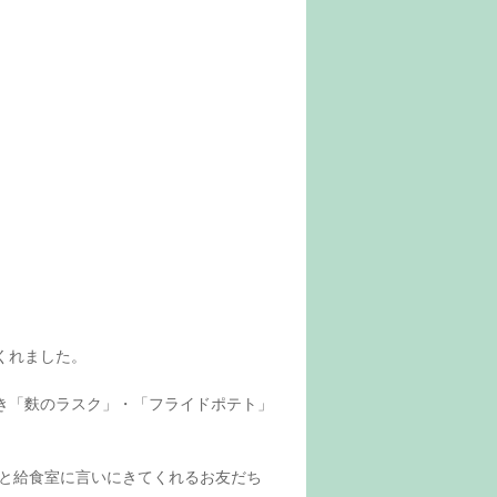
くれました。
き「麩のラスク」・「フライドポテト」
と給食室に言いにきてくれるお友だち