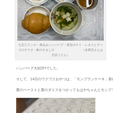
七五三ランチ～煮込みハンバーグ・星型ポテト・レタスとチー
ズのサラダ・麩のすまし汁 （未満児さんは
五目うどん）
ハンバーグ大好評‼でした。
そして、14日のワクワクおやつは、「モンブランケーキ」新
栗のペーストと栗のダイスをつかってもはやちゃんとモンブラン