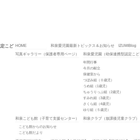
認定こど
HOME
和泉愛児園最新トピックス＆お知らせ
IZUMIBlog
写真ギャラリー（保護者専用ページ）
和泉愛児園（幼保連携型認定こど
年間行事
今月の献立
保健室から
つぼみ組（０歳児）
うめ組（1歳児）
ちゅうりっぷ組（2歳児）
すみれ組（3歳児）
さくら組（4歳児）
ゆり組（５歳児）
和泉こども館（子育て支援センター）
和泉クラブ（放課後児童クラブ）
こども館からのお知らせ
こども館だより