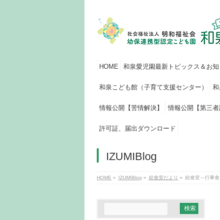
HOME
和泉愛児園最新トピックス＆お知
和泉こども館（子育て支援センター）
和
情報公開【苦情解決】
情報公開【第三者
許可証、届出ダウンロード
IZUMIBlog
HOME
»
IZUMIBlog
»
給食室だより
»
給食室～行事食