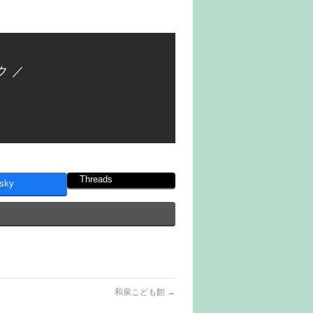
ク ／
Threads
sky
和泉こども館
→