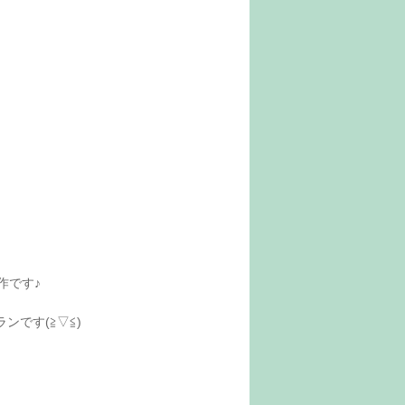
作です♪
です(≧▽≦)