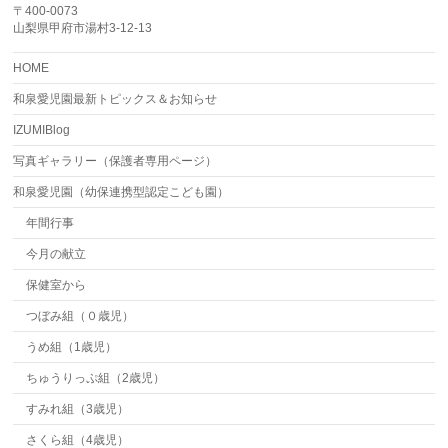
〒400-0073
山梨県甲府市湯村3-12-13
HOME
和泉愛児園最新トピックス＆お知らせ
IZUMIBlog
写真ギャラリー（保護者専用ページ）
和泉愛児園（幼保連携型認定こども園）
年間行事
今月の献立
保健室から
つぼみ組（０歳児）
うめ組（1歳児）
ちゅうりっぷ組（2歳児）
すみれ組（3歳児）
さくら組（4歳児）