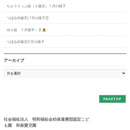
ちゅうりっぷ組（２歳児）７月の様子
つぼみ(0歳児) 7月の様子②
ゆり組 ７月後半～
つぼみ(0歳児)7月の様子
アーカイブ
ア
ー
カ
イ
ブ
PAGETOP
社会福祉法人 明和福祉会幼保連携型認定こど
も園 和泉愛児園