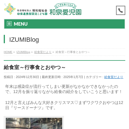
MENU
IZUMIBlog
HOME
»
IZUMIBlog
»
給食室だより
»
給食室～行事食とおやつ～
給食室～行事食とおやつ～
投稿日 : 2024年12月30日
最終更新日時 : 2025年1月7日
カテゴリー :
給食室だより
年末は感染症が流行ってしまい更新がなかなかできなかったの
で、12月を振り返りながら給食の紹介をしていこうと思います！
12月と言えばみんな大好きクリスマス♡まずワクワクおやつは12
日『リースドーナツ』です。