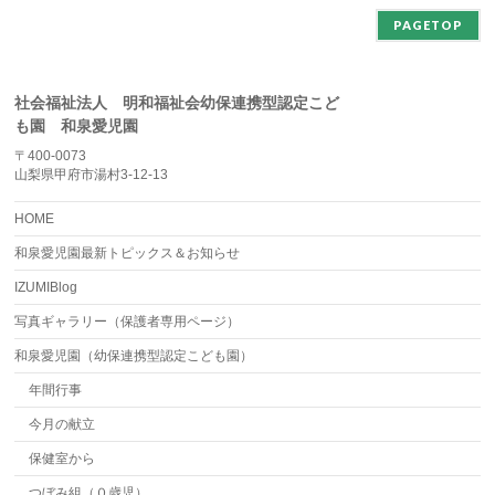
PAGETOP
社会福祉法人 明和福祉会幼保連携型認定こど
も園 和泉愛児園
〒400-0073
山梨県甲府市湯村3-12-13
HOME
和泉愛児園最新トピックス＆お知らせ
IZUMIBlog
写真ギャラリー（保護者専用ページ）
和泉愛児園（幼保連携型認定こども園）
年間行事
今月の献立
保健室から
つぼみ組（０歳児）