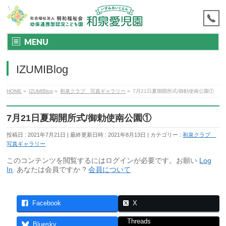
MENU
IZUMIBlog
HOME
»
IZUMIBlog
»
和泉クラブ 写真ギャラリー
»
7月21日夏期開所式/御勅使南公園①
7月21日夏期開所式/御勅使南公園①
投稿日 : 2021年7月21日
最終更新日時 : 2021年8月13日
カテゴリー :
和泉クラブ
写真ギャラリー
このコンテンツを閲覧するにはログインが必要です。お願い
Log
In
. あなたは会員ですか ?
会員について
Facebook
X
Threads
Bluesky