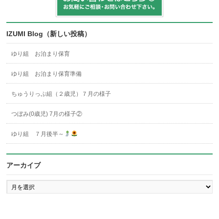
IZUMI Blog（新しい投稿）
ゆり組 お泊まり保育
ゆり組 お泊まり保育準備
ちゅうりっぷ組（２歳児）７月の様子
つぼみ(0歳児) 7月の様子②
ゆり組 ７月後半～
アーカイブ
ア
ー
カ
イ
ブ