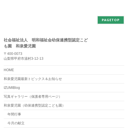
カ
イ
ブ
PAGETOP
社会福祉法人 明和福祉会幼保連携型認定こど
も園 和泉愛児園
〒400-0073
山梨県甲府市湯村3-12-13
HOME
和泉愛児園最新トピックス＆お知らせ
IZUMIBlog
写真ギャラリー（保護者専用ページ）
和泉愛児園（幼保連携型認定こども園）
年間行事
今月の献立