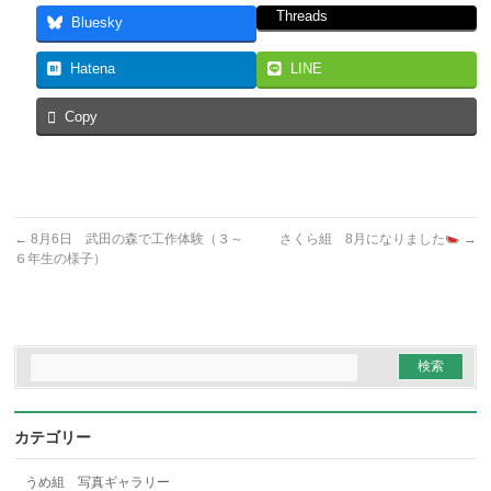
Threads
Bluesky
Hatena
LINE
Copy
←
8月6日 武田の森で工作体験（３～
さくら組 8月になりました
→
６年生の様子）
カテゴリー
うめ組 写真ギャラリー