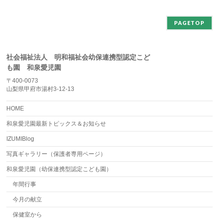
ブ
PAGETOP
社会福祉法人 明和福祉会幼保連携型認定こど
も園 和泉愛児園
〒400-0073
山梨県甲府市湯村3-12-13
HOME
和泉愛児園最新トピックス＆お知らせ
IZUMIBlog
写真ギャラリー（保護者専用ページ）
和泉愛児園（幼保連携型認定こども園）
年間行事
今月の献立
保健室から