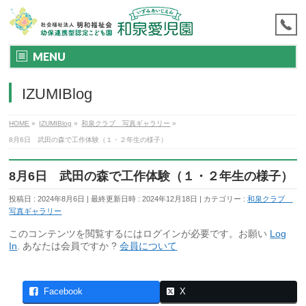
MENU
IZUMIBlog
HOME
»
IZUMIBlog
»
和泉クラブ 写真ギャラリー
»
8月6日 武田の森で工作体験（１・２年生の様子）
8月6日 武田の森で工作体験（１・２年生の様子）
投稿日 : 2024年8月6日
最終更新日時 : 2024年12月18日
カテゴリー :
和泉クラブ
写真ギャラリー
このコンテンツを閲覧するにはログインが必要です。お願い
Log
In
. あなたは会員ですか ?
会員について
Facebook
X