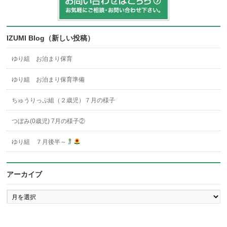
IZUMI Blog（新しい投稿）
ゆり組 お泊まり保育
ゆり組 お泊まり保育準備
ちゅうりっぷ組（２歳児）７月の様子
つぼみ(0歳児) 7月の様子②
ゆり組 ７月後半～
アーカイブ
ア
ー
カ
イ
ブ