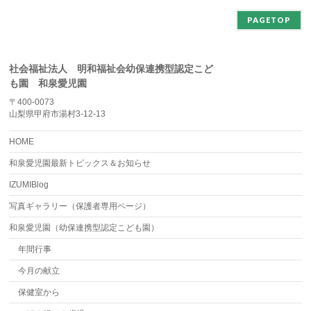
PAGETOP
社会福祉法人 明和福祉会幼保連携型認定こど
も園 和泉愛児園
〒400-0073
山梨県甲府市湯村3-12-13
HOME
和泉愛児園最新トピックス＆お知らせ
IZUMIBlog
写真ギャラリー（保護者専用ページ）
和泉愛児園（幼保連携型認定こども園）
年間行事
今月の献立
保健室から