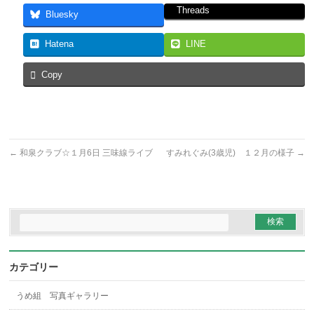
Threads
Bluesky
Hatena
LINE
Copy
←
和泉クラブ☆１月6日 三味線ライブ
すみれぐみ(3歳児) １２月の様子
→
カテゴリー
うめ組 写真ギャラリー