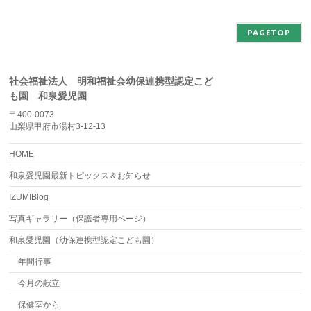
ブ
PAGETOP
社会福祉法人 明和福祉会幼保連携型認定こど
も園 和泉愛児園
〒400-0073
山梨県甲府市湯村3-12-13
HOME
和泉愛児園最新トピックス＆お知らせ
IZUMIBlog
写真ギャラリー（保護者専用ページ）
和泉愛児園（幼保連携型認定こども園）
年間行事
今月の献立
保健室から