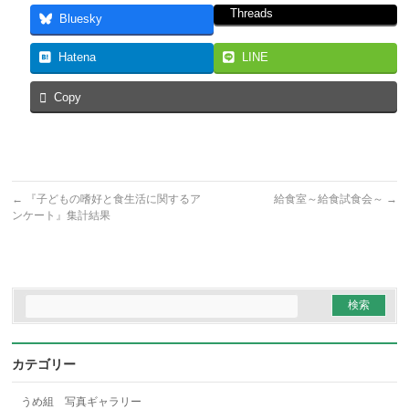
Threads
Bluesky
Hatena
LINE
Copy
←
『子どもの嗜好と食生活に関するア
給食室～給食試食会～
→
ンケート』集計結果
カテゴリー
うめ組 写真ギャラリー