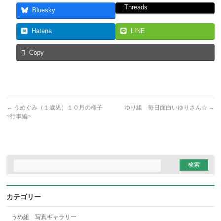
Threads
Bluesky
Hatena
LINE
Copy
←
うめぐみ（１歳児）１０月の様子
ゆり組 毎日面白いゆりさん☆
→
~行事編~
カテゴリー
うめ組 写真ギャラリー