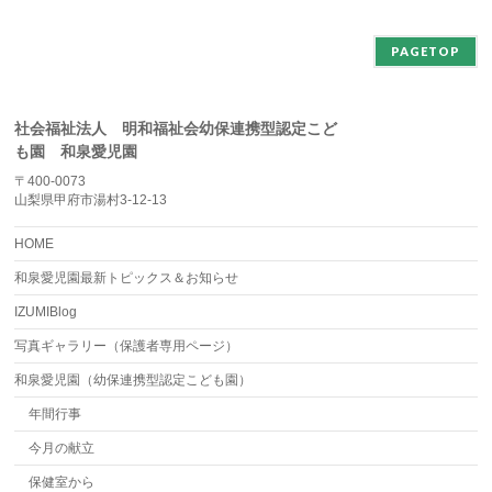
ブ
PAGETOP
社会福祉法人 明和福祉会幼保連携型認定こど
も園 和泉愛児園
〒400-0073
山梨県甲府市湯村3-12-13
HOME
和泉愛児園最新トピックス＆お知らせ
IZUMIBlog
写真ギャラリー（保護者専用ページ）
和泉愛児園（幼保連携型認定こども園）
年間行事
今月の献立
保健室から