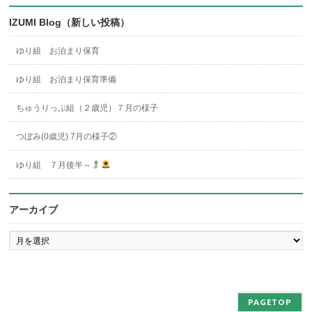
IZUMI Blog（新しい投稿）
ゆり組 お泊まり保育
ゆり組 お泊まり保育準備
ちゅうりっぷ組（２歳児）７月の様子
つぼみ(0歳児) 7月の様子②
ゆり組 ７月後半～
アーカイブ
ア
ー
カ
イ
ブ
PAGETOP