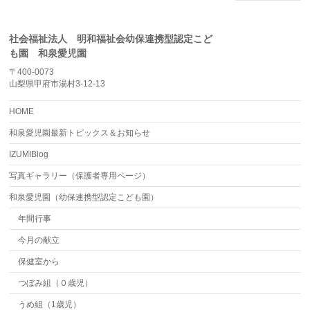
社会福祉法人 明和福祉会幼保連携型認定こど
も園 和泉愛児園
〒400-0073
山梨県甲府市湯村3-12-13
HOME
和泉愛児園最新トピックス＆お知らせ
IZUMIBlog
写真ギャラリー（保護者専用ページ）
和泉愛児園（幼保連携型認定こども園）
年間行事
今月の献立
保健室から
つぼみ組（０歳児）
うめ組（1歳児）