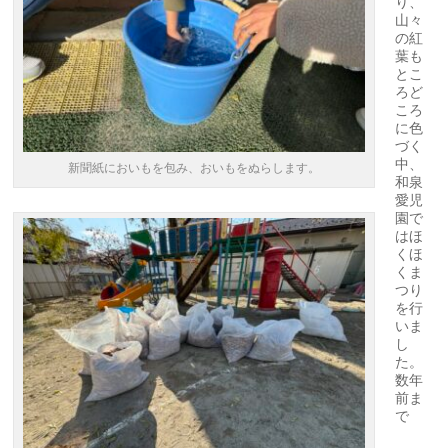
り、
山々
の紅
葉も
とこ
ろど
ころ
に色
づく
中、
新聞紙においもを包み、おいもをぬらします。
和泉
愛児
園で
はほ
くほ
くま
つり
を行
いま
し
た。
数年
前ま
で