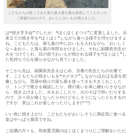
こどもたちが拾ってきた落ち葉＆落ち葉を提供してくださった
ご家庭のおかげで、おいしいおいもが焼けました。
は❝焼き芋大会❞でしたが、❝ほくほくまつり❞に変更しました。出
来立ての焼き芋を❝ほくほく❞しながら食べる様子が浮かびますよ
ね。こどもたちは、落ち葉の中においもを入れながら「おいしく
な～あれ☆」と落ち葉の布団をかけました。それに副園長先生が
火をつけてくれ、目の前でおいもが焼かれる様子を❝ほくほく❞し
た気持ちで心を躍らせながら見ていました。
そこから先は、副園長先生をはじめ、当番の先生たちの出番で
す。こどもたちが焼きいもを❝ホクホク❞しながらほおばる姿を想
像しながら、団扇や残りの落ち葉を使って火を大きくおこした
り、トングで硬さを確認したり、煙の臭いを体に纏わりさせなが
ら、焼き上げました。火をおこしたり、火のそばで仰いだりする
ので、少々目が痛くなったりやけどをしそうになったりもするの
ですが、実はこれが楽しかったりします(*^^*)
いい色に焼き上がり、こどもたちがおいしそうに満足気に食べる
姿はやっぱり最高ですね。
ご近隣の方々も、和泉愛児園のほくほくまつりにご理解をいただ