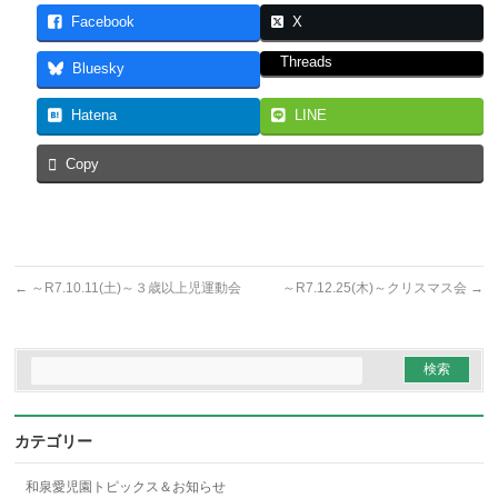
Facebook
X
Threads
Bluesky
Hatena
LINE
Copy
←
～R7.10.11(土)～３歳以上児運動会
～R7.12.25(木)～クリスマス会
→
カテゴリー
和泉愛児園トピックス＆お知らせ