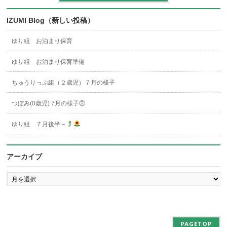
IZUMI Blog（新しい投稿）
ゆり組 お泊まり保育
ゆり組 お泊まり保育準備
ちゅうりっぷ組（２歳児）７月の様子
つぼみ(0歳児) 7月の様子②
ゆり組 ７月後半～
アーカイブ
ア
ー
カ
イ
ブ
PAGETOP