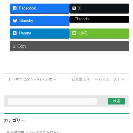
Facebook
X
Threads
Bluesky
Hatena
LINE
Copy
←
もうすぐ七夕☆～R2.7.2(木)～
給食室より ～R2.8.25（火）～
→
カテゴリー
和泉愛児園トピックス＆お知らせ