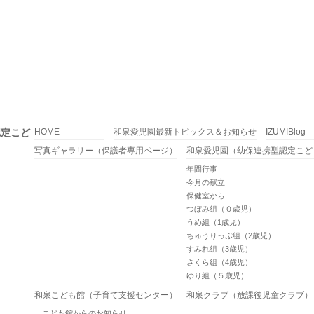
認定こど
HOME
和泉愛児園最新トピックス＆お知らせ
IZUMIBlog
写真ギャラリー（保護者専用ページ）
和泉愛児園（幼保連携型認定こど
年間行事
今月の献立
保健室から
つぼみ組（０歳児）
うめ組（1歳児）
ちゅうりっぷ組（2歳児）
すみれ組（3歳児）
さくら組（4歳児）
ゆり組（５歳児）
和泉こども館（子育て支援センター）
和泉クラブ（放課後児童クラブ）
こども館からのお知らせ