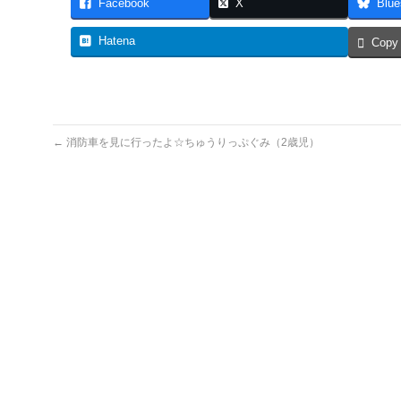
Facebook
X
Blue
Hatena
Copy
←
消防車を見に行ったよ☆ちゅうりっぷぐみ（2歳児）