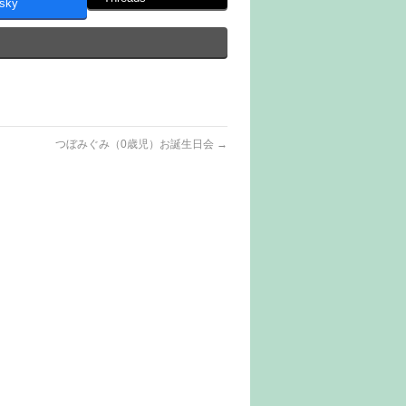
sky
つぼみぐみ（0歳児）お誕生日会
→