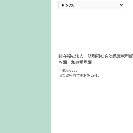
ア
ー
カ
イ
ブ
社会福祉法人 明和福祉会幼保連携型
も園 和泉愛児園
〒400-0073
山梨県甲府市湯村3-12-13