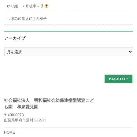
ゆり組 ７月後半～
つぼみ(0歳児)7月の様子
アーカイブ
ア
ー
カ
イ
ブ
PAGETOP
社会福祉法人 明和福祉会幼保連携型認定こど
も園 和泉愛児園
〒400-0073
山梨県甲府市湯村3-12-13
HOME