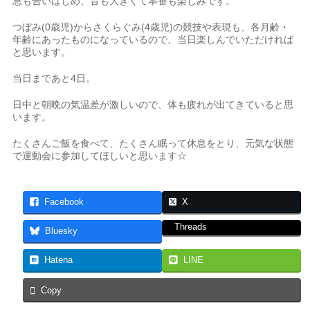
息も合いはじめ、音も大きくて本番も楽しみです。
つぼみ(0歳児)からさくらぐみ(4歳児)の競技や表現も、各月齢・
年齢にあったものになっているので、当日楽しんでいただければ
と思います。
当日まであと4日。
日中と朝晩の気温差が激しいので、体も疲れが出てきていると思
います。
たくさんご飯を食べて、たくさん眠って休息をとり、元気な状態
で運動会に参加してほしいと思います☆
Facebook
X
Threads
Bluesky
Hatena
LINE
Copy