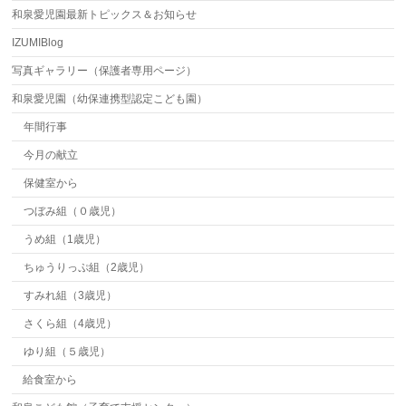
和泉愛児園最新トピックス＆お知らせ
IZUMIBlog
写真ギャラリー（保護者専用ページ）
和泉愛児園（幼保連携型認定こども園）
年間行事
今月の献立
保健室から
つぼみ組（０歳児）
うめ組（1歳児）
ちゅうりっぷ組（2歳児）
すみれ組（3歳児）
さくら組（4歳児）
ゆり組（５歳児）
給食室から