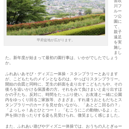
笛吹
川フ
ルー
ツ公
園に
て、
親子
遠足
甲府盆地が広がります。
を実
施し
まし
た。新年度が始まって最初の園行事は、いかがでしたでしょう
か。
ふれあいあそび・ディズニー体操・スタンプラリーとあります
が、こどもたちのメインとなるのは、やっぱりスタンプラリー。
開始の合図と同時に、芝生の斜面を走り出すこどもたちや、その
後ろを追いかける保護者の方。それをみて負けまいと走り出すほ
かの子たち。反対に、時間をたっぷり使い、お友達と一緒に公園
内をゆっくり回るご家族等、さまざま。すれ違うおともだちとス
タンプラリーのカードを見せ合いながら、「あとどこ回るの？」
「よっしゃ！あとひとつー！」「むこうにこの動物いるよ」と、
声を掛け合ったりする姿も見受けられ、微笑ましく感じました。
また、ふれあい遊びやディズニー体操では、おうちの人とぎゅー