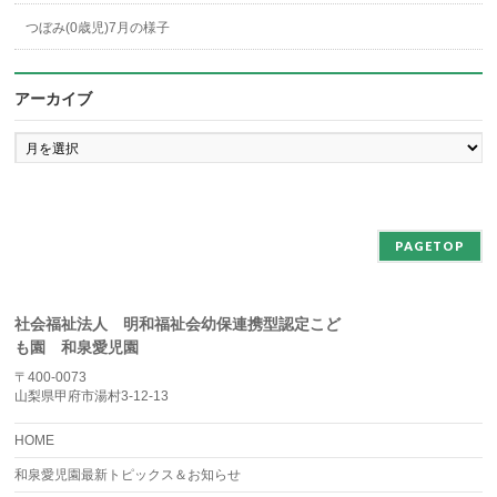
つぼみ(0歳児)7月の様子
アーカイブ
ア
ー
カ
イ
ブ
PAGETOP
社会福祉法人 明和福祉会幼保連携型認定こど
も園 和泉愛児園
〒400-0073
山梨県甲府市湯村3-12-13
HOME
和泉愛児園最新トピックス＆お知らせ