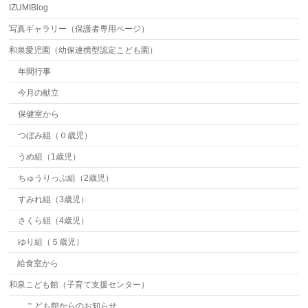
IZUMIBlog
写真ギャラリー（保護者専用ページ）
和泉愛児園（幼保連携型認定こども園）
年間行事
今月の献立
保健室から
つぼみ組（０歳児）
うめ組（1歳児）
ちゅうりっぷ組（2歳児）
すみれ組（3歳児）
さくら組（4歳児）
ゆり組（５歳児）
給食室から
和泉こども館（子育て支援センター）
こども館からのお知らせ