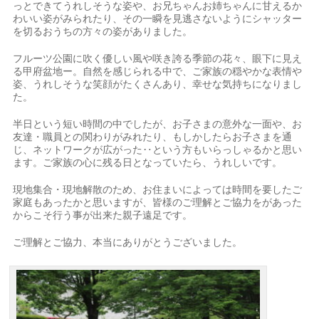
っとできてうれしそうな姿や、お兄ちゃんお姉ちゃんに甘えるか
わいい姿がみられたり、その一瞬を見逃さないようにシャッター
を切るおうちの方々の姿がありました。
フルーツ公園に吹く優しい風や咲き誇る季節の花々、眼下に見え
る甲府盆地ー。自然を感じられる中で、ご家族の穏やかな表情や
姿、うれしそうな笑顔がたくさんあり、幸せな気持ちになりまし
た。
半日という短い時間の中でしたが、お子さまの意外な一面や、お
友達・職員との関わりがみれたり、もしかしたらお子さまを通
じ、ネットワークが広がった‥という方もいらっしゃるかと思い
ます。ご家族の心に残る日となっていたら、うれしいです。
現地集合・現地解散のため、お住まいによっては時間を要したご
家庭もあったかと思いますが、皆様のご理解とご協力をがあった
からこそ行う事が出来た親子遠足です。
ご理解とご協力、本当にありがとうございました。