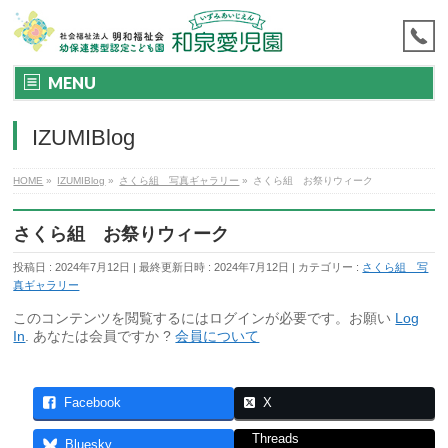
MENU
IZUMIBlog
HOME
»
IZUMIBlog
»
さくら組 写真ギャラリー
»
さくら組 お祭りウィーク
さくら組 お祭りウィーク
投稿日 : 2024年7月12日
最終更新日時 : 2024年7月12日
カテゴリー :
さくら組 写
真ギャラリー
このコンテンツを閲覧するにはログインが必要です。お願い
Log
In
. あなたは会員ですか ?
会員について
Facebook
X
Threads
Bluesky