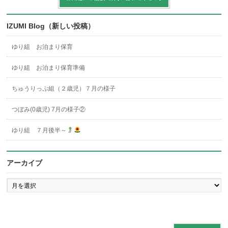
IZUMI Blog（新しい投稿）
ゆり組 お泊まり保育
ゆり組 お泊まり保育準備
ちゅうりっぷ組（２歳児）７月の様子
つぼみ(0歳児) 7月の様子②
ゆり組 ７月後半～
アーカイブ
ア
ー
カ
イ
ブ