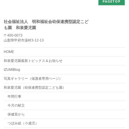
PAGETOP
社会福祉法人 明和福祉会幼保連携型認定こど
も園 和泉愛児園
〒400-0073
山梨県甲府市湯村3-12-13
HOME
和泉愛児園最新トピックス＆お知らせ
IZUMIBlog
写真ギャラリー（保護者専用ページ）
和泉愛児園（幼保連携型認定こども園）
年間行事
今月の献立
保健室から
つぼみ組（０歳児）