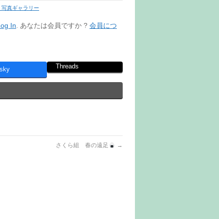
 写真ギャラリー
og In
. あなたは会員ですか ?
会員につ
Threads
sky
さくら組 春の遠足
→