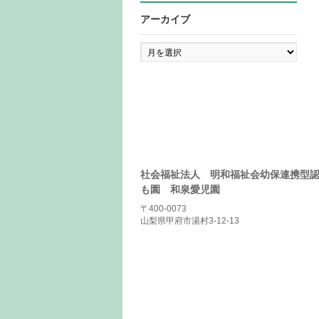
アーカイブ
ア
ー
カ
イ
ブ
社会福祉法人 明和福祉会幼保連携型
も園 和泉愛児園
〒400-0073
山梨県甲府市湯村3-12-13