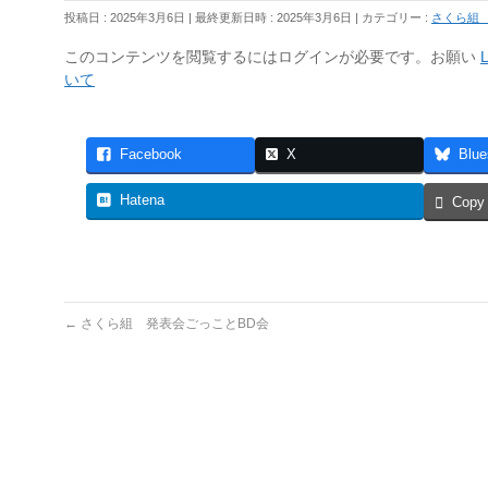
投稿日 : 2025年3月6日
最終更新日時 : 2025年3月6日
カテゴリー :
さくら組
このコンテンツを閲覧するにはログインが必要です。お願い
L
いて
Facebook
X
Blue
Hatena
Copy
←
さくら組 発表会ごっことBD会