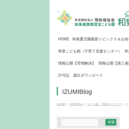
HOME
和泉愛児園最新トピックス＆お知
和泉こども館（子育て支援センター）
和
情報公開【苦情解決】
情報公開【第三者
許可証、届出ダウンロード
IZUMIBlog
HOME
»
IZUMIBlog
»
さくら組 写真ギャラリー
»
さ