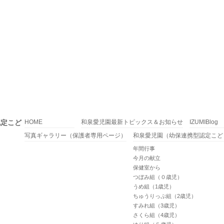
認定こど
HOME
和泉愛児園最新トピックス＆お知らせ
IZUMIBlog
写真ギャラリー（保護者専用ページ）
和泉愛児園（幼保連携型認定こど
年間行事
今月の献立
保健室から
つぼみ組（０歳児）
うめ組（1歳児）
ちゅうりっぷ組（2歳児）
すみれ組（3歳児）
さくら組（4歳児）