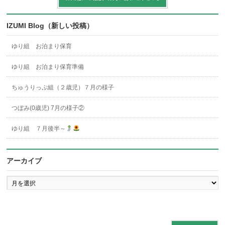
IZUMI Blog（新しい投稿）
ゆり組 お泊まり保育
ゆり組 お泊まり保育準備
ちゅうりっぷ組（２歳児）７月の様子
つぼみ(0歳児) 7月の様子②
ゆり組 ７月後半～
アーカイブ
ア
ー
カ
イ
ブ