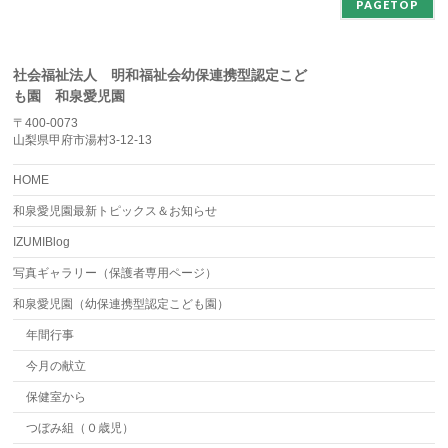
PAGETOP
社会福祉法人 明和福祉会幼保連携型認定こど
も園 和泉愛児園
〒400-0073
山梨県甲府市湯村3-12-13
HOME
和泉愛児園最新トピックス＆お知らせ
IZUMIBlog
写真ギャラリー（保護者専用ページ）
和泉愛児園（幼保連携型認定こども園）
年間行事
今月の献立
保健室から
つぼみ組（０歳児）