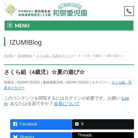
MENU
IZUMIBlog
HOME
»
IZUMIBlog
»
さくら組 写真ギャラリー
»
さくら組（4歳児）☆夏の遊び☆
さくら組（4歳児）☆夏の遊び☆
投稿日 : 2023年7月20日
最終更新日時 : 2023年7月20日
カテゴリー :
さくら組 写
真ギャラリー
このコンテンツを閲覧するにはログインが必要です。お願い
Log
In
. あなたは会員ですか ?
会員について
Facebook
X
Threads
Bluesky