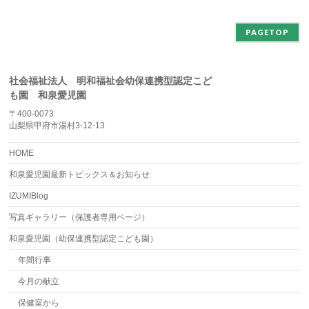
ブ
PAGETOP
社会福祉法人 明和福祉会幼保連携型認定こど
も園 和泉愛児園
〒400-0073
山梨県甲府市湯村3-12-13
HOME
和泉愛児園最新トピックス＆お知らせ
IZUMIBlog
写真ギャラリー（保護者専用ページ）
和泉愛児園（幼保連携型認定こども園）
年間行事
今月の献立
保健室から