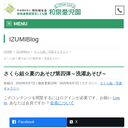
MENU
IZUMIBlog
HOME
»
IZUMIBlog
»
さくら組 写真ギャラリー
»
さくら組☆夏のあそび第四弾～洗濯あそび～
さくら組☆夏のあそび第四弾～洗濯あそび～
投稿日 : 2025年8月7日
最終更新日時 : 2025年8月7日
カテゴリー :
さくら組 写真
ギャラリー
このコンテンツを閲覧するにはログインが必要です。お願い
Log
In
. あなたは会員ですか ?
会員について
Facebook
X