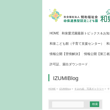
HOME
和泉愛児園最新トピックス＆お知
和泉こども館（子育て支援センター）
和
情報公開【苦情解決】
情報公開【第三者
許可証、届出ダウンロード
IZUMIBlog
HOME
»
IZUMIBlog
»
すみれ組 写真ギャラリー
»
す