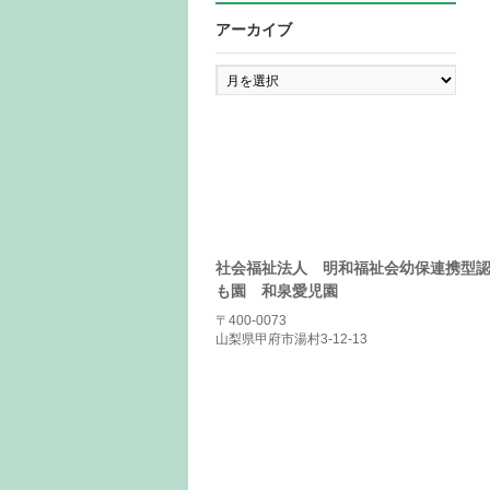
アーカイブ
ア
ー
カ
イ
ブ
社会福祉法人 明和福祉会幼保連携型
も園 和泉愛児園
〒400-0073
山梨県甲府市湯村3-12-13