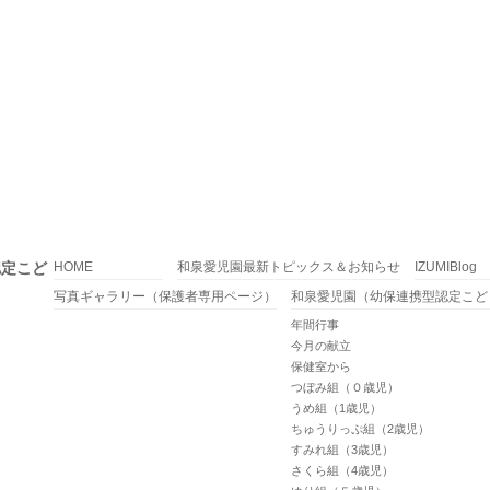
認定こど
HOME
和泉愛児園最新トピックス＆お知らせ
IZUMIBlog
写真ギャラリー（保護者専用ページ）
和泉愛児園（幼保連携型認定こど
年間行事
今月の献立
保健室から
つぼみ組（０歳児）
うめ組（1歳児）
ちゅうりっぷ組（2歳児）
すみれ組（3歳児）
さくら組（4歳児）