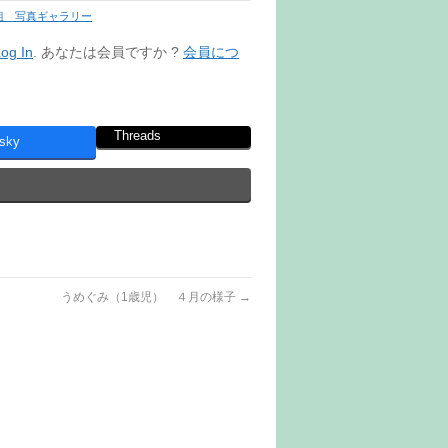
組 写真ギャラリー
og In
. あなたは会員ですか ?
会員につ
Threads
sky
うめぐみ（1歳児） ４月の様子
→