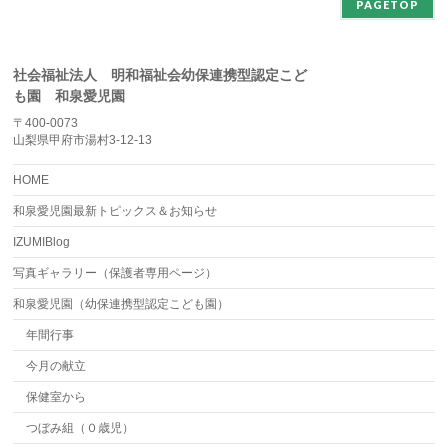
PAGETOP
社会福祉法人 明和福祉会幼保連携型認定こど
も園 和泉愛児園
〒400-0073
山梨県甲府市湯村3-12-13
HOME
和泉愛児園最新トピックス＆お知らせ
IZUMIBlog
写真ギャラリー（保護者専用ページ）
和泉愛児園（幼保連携型認定こども園）
年間行事
今月の献立
保健室から
つぼみ組（０歳児）