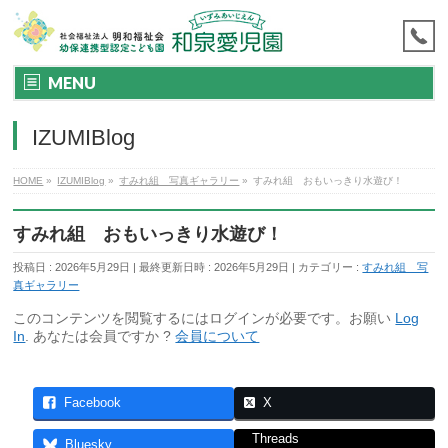
MENU
IZUMIBlog
HOME
»
IZUMIBlog
»
すみれ組 写真ギャラリー
»
すみれ組 おもいっきり水遊び！
すみれ組 おもいっきり水遊び！
投稿日 : 2026年5月29日
最終更新日時 : 2026年5月29日
カテゴリー :
すみれ組 写
真ギャラリー
このコンテンツを閲覧するにはログインが必要です。お願い
Log
In
. あなたは会員ですか ?
会員について
Facebook
X
Threads
Bluesky