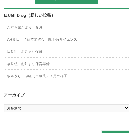
IZUMI Blog（新しい投稿）
こども館だより ８月
7月８日 子育て講習会 親子deサイエンス
ゆり組 お泊まり保育
ゆり組 お泊まり保育準備
ちゅうりっぷ組（２歳児）７月の様子
アーカイブ
ア
ー
カ
イ
ブ