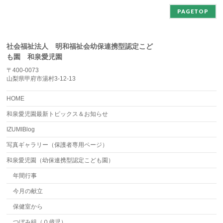
PAGETOP
社会福祉法人 明和福祉会幼保連携型認定こど
も園 和泉愛児園
〒400-0073
山梨県甲府市湯村3-12-13
HOME
和泉愛児園最新トピックス＆お知らせ
IZUMIBlog
写真ギャラリー（保護者専用ページ）
和泉愛児園（幼保連携型認定こども園）
年間行事
今月の献立
保健室から
つぼみ組（０歳児）