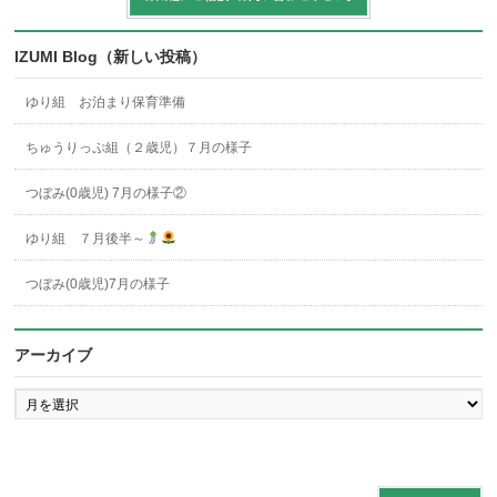
IZUMI Blog（新しい投稿）
ゆり組 お泊まり保育準備
ちゅうりっぷ組（２歳児）７月の様子
つぼみ(0歳児) 7月の様子②
ゆり組 ７月後半～
つぼみ(0歳児)7月の様子
アーカイブ
ア
ー
カ
イ
ブ