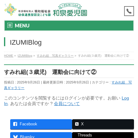
MENU
IZUMIBlog
HOME
»
IZUMIBlog
»
すみれ組 写真ギャラリー
»
すみれ組(３歳児) 運動会に向けて②
すみれ組(３歳児) 運動会に向けて②
投稿日 : 2025年9月26日
最終更新日時 : 2025年9月26日
カテゴリー :
すみれ組 写
真ギャラリー
このコンテンツを閲覧するにはログインが必要です。お願い
Log
In
. あなたは会員ですか ?
会員について
Facebook
X
Threads
Bluesky