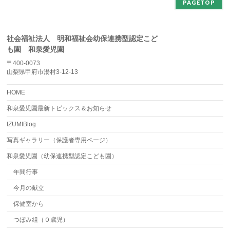
PAGETOP
社会福祉法人 明和福祉会幼保連携型認定こど
も園 和泉愛児園
〒400-0073
山梨県甲府市湯村3-12-13
HOME
和泉愛児園最新トピックス＆お知らせ
IZUMIBlog
写真ギャラリー（保護者専用ページ）
和泉愛児園（幼保連携型認定こども園）
年間行事
今月の献立
保健室から
つぼみ組（０歳児）