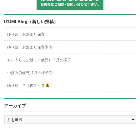
IZUMI Blog（新しい投稿）
ゆり組 お泊まり保育
ゆり組 お泊まり保育準備
ちゅうりっぷ組（２歳児）７月の様子
つぼみ(0歳児) 7月の様子②
ゆり組 ７月後半～
アーカイブ
ア
ー
カ
イ
ブ