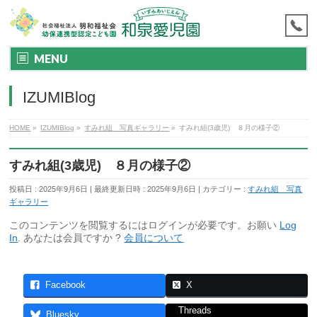
MENU
IZUMIBlog
HOME
»
IZUMIBlog
»
すみれ組 写真ギャラリー
»
すみれ組(3歳児) ８月の様子②
すみれ組(3歳児) ８月の様子②
投稿日 : 2025年9月6日
最終更新日時 : 2025年9月6日
カテゴリー :
すみれ組 写真
ギャラリー
このコンテンツを閲覧するにはログインが必要です。お願い
Log
In
. あなたは会員ですか ?
会員について
Facebook
X
Threads
Bluesky