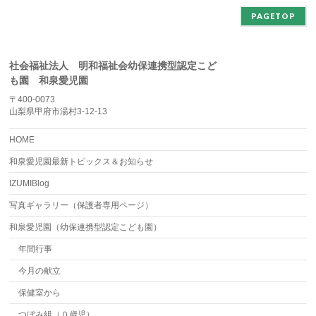
PAGETOP
社会福祉法人 明和福祉会幼保連携型認定こど
も園 和泉愛児園
〒400-0073
山梨県甲府市湯村3-12-13
HOME
和泉愛児園最新トピックス＆お知らせ
IZUMIBlog
写真ギャラリー（保護者専用ページ）
和泉愛児園（幼保連携型認定こども園）
年間行事
今月の献立
保健室から
つぼみ組（０歳児）