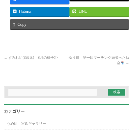
Hatena
LINE
Copy
←
すみれ組(3歳児) 8月の様子①
ゆり組 第一回マーチング頑張ったね
会
→
カテゴリー
うめ組 写真ギャラリー