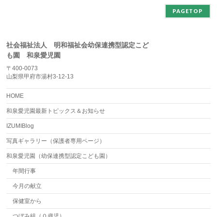
PAGETOP
社会福祉法人 明和福祉会幼保連携型認定こど
も園 和泉愛児園
〒400-0073
山梨県甲府市湯村3-12-13
HOME
和泉愛児園最新トピックス＆お知らせ
IZUMIBlog
写真ギャラリー（保護者専用ページ）
和泉愛児園（幼保連携型認定こども園）
年間行事
今月の献立
保健室から
つぼみ組（０歳児）