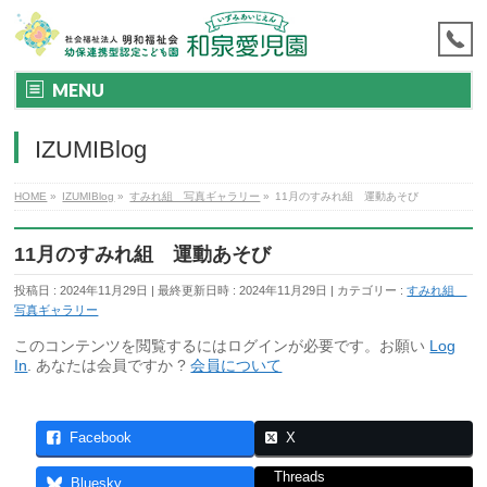
MENU
IZUMIBlog
HOME
»
IZUMIBlog
»
すみれ組 写真ギャラリー
»
11月のすみれ組 運動あそび
11月のすみれ組 運動あそび
投稿日 : 2024年11月29日
最終更新日時 : 2024年11月29日
カテゴリー :
すみれ組
写真ギャラリー
このコンテンツを閲覧するにはログインが必要です。お願い
Log
In
. あなたは会員ですか ?
会員について
Facebook
X
Threads
Bluesky