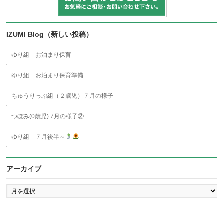
IZUMI Blog（新しい投稿）
ゆり組 お泊まり保育
ゆり組 お泊まり保育準備
ちゅうりっぷ組（２歳児）７月の様子
つぼみ(0歳児) 7月の様子②
ゆり組 ７月後半～
アーカイブ
ア
ー
カ
イ
ブ