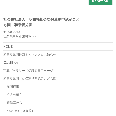
PAGETOP
社会福祉法人 明和福祉会幼保連携型認定こど
も園 和泉愛児園
〒400-0073
山梨県甲府市湯村3-12-13
HOME
和泉愛児園最新トピックス＆お知らせ
IZUMIBlog
写真ギャラリー（保護者専用ページ）
和泉愛児園（幼保連携型認定こども園）
年間行事
今月の献立
保健室から
つぼみ組（０歳児）