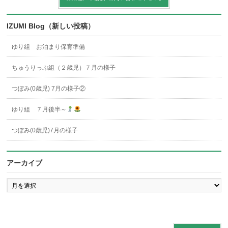
IZUMI Blog（新しい投稿）
ゆり組 お泊まり保育準備
ちゅうりっぷ組（２歳児）７月の様子
つぼみ(0歳児) 7月の様子②
ゆり組 ７月後半～
つぼみ(0歳児)7月の様子
アーカイブ
ア
ー
カ
イ
ブ