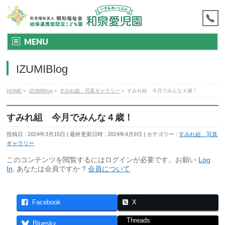
MENU
IZUMIBlog
HOME
»
IZUMIBlog
»
すみれ組 写真ギャラリー
»
すみれ組 今月でみんな４歳！
すみれ組 今月でみんな４歳！
投稿日 : 2024年3月15日
最終更新日時 : 2024年4月9日
カテゴリー :
すみれ組 写真
ギャラリー
このコンテンツを閲覧するにはログインが必要です。お願い
Log
In
. あなたは会員ですか ?
会員について
Facebook
X
Threads
Bluesky