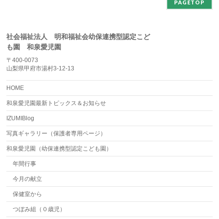
PAGETOP
社会福祉法人 明和福祉会幼保連携型認定こど
も園 和泉愛児園
〒400-0073
山梨県甲府市湯村3-12-13
HOME
和泉愛児園最新トピックス＆お知らせ
IZUMIBlog
写真ギャラリー（保護者専用ページ）
和泉愛児園（幼保連携型認定こども園）
年間行事
今月の献立
保健室から
つぼみ組（０歳児）