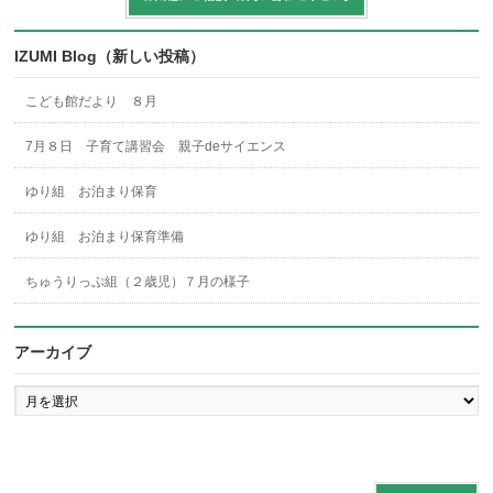
IZUMI Blog（新しい投稿）
こども館だより ８月
7月８日 子育て講習会 親子deサイエンス
ゆり組 お泊まり保育
ゆり組 お泊まり保育準備
ちゅうりっぷ組（２歳児）７月の様子
アーカイブ
ア
ー
カ
イ
ブ