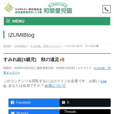
MENU
IZUMIBlog
HOME
»
IZUMIBlog
»
すみれ組 写真ギャラリー
»
すみれ組(3歳児) 秋の遠足
すみれ組(3歳児) 秋の遠足
投稿日 : 2025年10月24日
最終更新日時 : 2025年12月3日
カテゴリー :
すみれ組 写
真ギャラリー
このコンテンツを閲覧するにはログインが必要です。お願い
Log
In
. あなたは会員ですか ?
会員について
Facebook
X
Threads
Bluesky