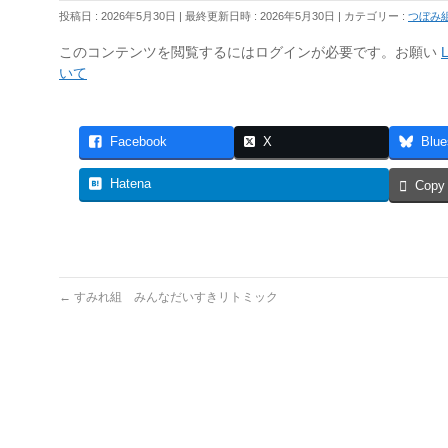
投稿日 : 2026年5月30日
最終更新日時 : 2026年5月30日
カテゴリー :
つぼみ
このコンテンツを閲覧するにはログインが必要です。お願い
L
いて
Facebook
X
Blue
Hatena
Copy
←
すみれ組 みんなだいすきリトミック