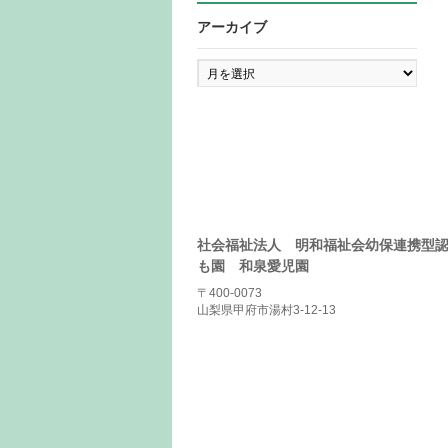
アーカイブ
ア
ー
カ
イ
ブ
社会福祉法人 明和福祉会幼保連携型
も園 和泉愛児園
〒400-0073
山梨県甲府市湯村3-12-13