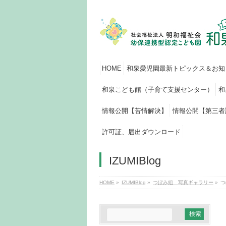
HOME
和泉愛児園最新トピックス＆お知
和泉こども館（子育て支援センター）
和
情報公開【苦情解決】
情報公開【第三者
許可証、届出ダウンロード
IZUMIBlog
HOME
»
IZUMIBlog
»
つぼみ組 写真ギャラリー
»
つ