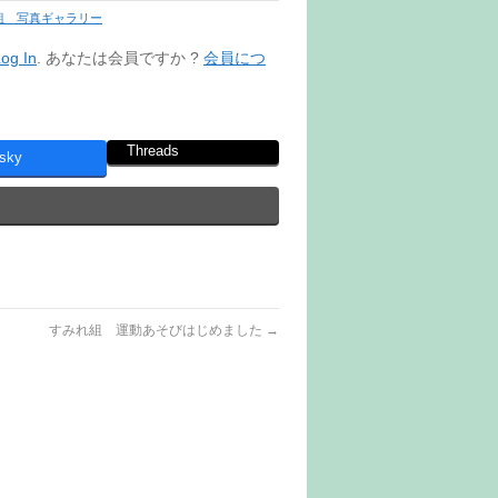
組 写真ギャラリー
og In
. あなたは会員ですか ?
会員につ
Threads
sky
すみれ組 運動あそびはじめました
→