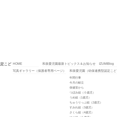
認定こど
HOME
和泉愛児園最新トピックス＆お知らせ
IZUMIBlog
写真ギャラリー（保護者専用ページ）
和泉愛児園（幼保連携型認定こど
年間行事
今月の献立
保健室から
つぼみ組（０歳児）
うめ組（1歳児）
ちゅうりっぷ組（2歳児）
すみれ組（3歳児）
さくら組（4歳児）