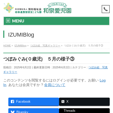
MENU
IZUMIBlog
HOME
»
IZUMIBlog
»
つぼみ組 写真ギャラリー
»
つぼみぐみ(０歳児) ５月の様子③
つぼみぐみ(０歳児) ５月の様子③
投稿日 : 2025年6月2日
最終更新日時 : 2025年6月2日
カテゴリー :
つぼみ組 写真
ギャラリー
このコンテンツを閲覧するにはログインが必要です。お願い
Log
In
. あなたは会員ですか ?
会員について
Facebook
X
Threads
Bluesky