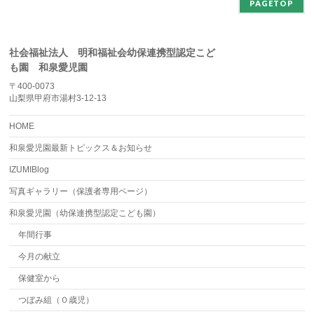
PAGETOP
社会福祉法人 明和福祉会幼保連携型認定こど
も園 和泉愛児園
〒400-0073
山梨県甲府市湯村3-12-13
HOME
和泉愛児園最新トピックス＆お知らせ
IZUMIBlog
写真ギャラリー（保護者専用ページ）
和泉愛児園（幼保連携型認定こども園）
年間行事
今月の献立
保健室から
つぼみ組（０歳児）