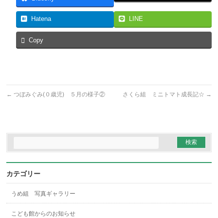
Hatena
LINE
Copy
←
つぼみぐみ(０歳児) ５月の様子②
さくら組 ミニトマト成長記☆
→
カテゴリー
うめ組 写真ギャラリー
こども館からのお知らせ