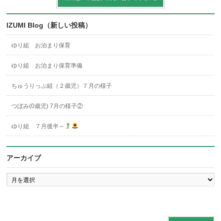
IZUMI Blog（新しい投稿）
ゆり組 お泊まり保育
ゆり組 お泊まり保育準備
ちゅうりっぷ組（２歳児）７月の様子
つぼみ(0歳児) 7月の様子②
ゆり組 ７月後半～
アーカイブ
ア
ー
カ
イ
ブ