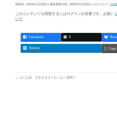
投稿日 : 2024年11月30日
最終更新日時 : 2024年11月30日
カテゴリー :
つぼ
このコンテンツを閲覧するにはログインが必要です。お願い
L
いて
Facebook
X
Blue
Hatena
Copy
←
さくら組 すきすきタイム～な一週間♡