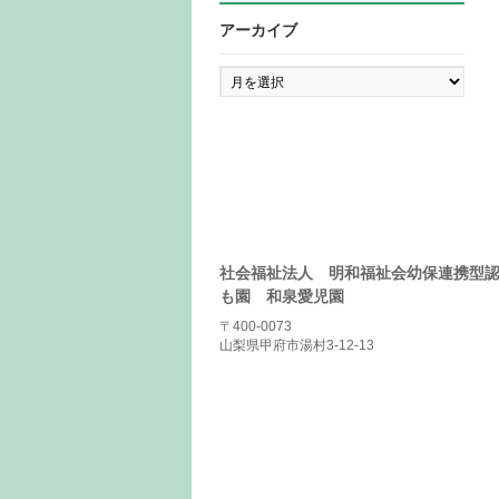
アーカイブ
ア
ー
カ
イ
ブ
社会福祉法人 明和福祉会幼保連携型
も園 和泉愛児園
〒400-0073
山梨県甲府市湯村3-12-13