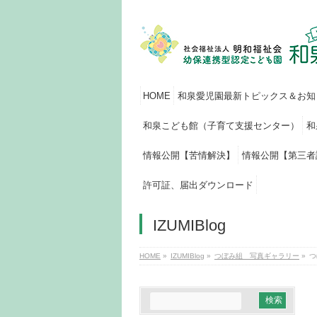
HOME
和泉愛児園最新トピックス＆お知
和泉こども館（子育て支援センター）
和
情報公開【苦情解決】
情報公開【第三者
許可証、届出ダウンロード
IZUMIBlog
HOME
»
IZUMIBlog
»
つぼみ組 写真ギャラリー
»
つ