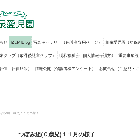
らせ
IZUMIBlog
写真ギャラリー（保護者専用ページ）
和泉愛児園（幼保
泉クラブ（放課後児童クラブ）
明和福祉会
個人情報保護方針
重要事項説
評価 評価結果】
情報公開【保護者様アンケート】
お問合せ（ご意見・ご
ぼみ組(０歳児)１１月の様子
つぼみ組(０歳児)１１月の様子