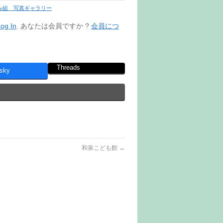
み組 写真ギャラリー
og In
. あなたは会員ですか ?
会員につ
Threads
sky
和泉こども館
→