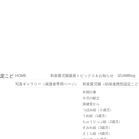
認定こど
HOME
和泉愛児園最新トピックス＆お知らせ
IZUMIBlog
写真ギャラリー（保護者専用ページ）
和泉愛児園（幼保連携型認定こど
年間行事
今月の献立
保健室から
つぼみ組（０歳児）
うめ組（1歳児）
ちゅうりっぷ組（2歳児）
すみれ組（3歳児）
さくら組（4歳児）