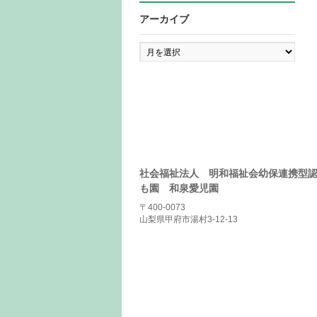
アーカイブ
ア
ー
カ
イ
ブ
社会福祉法人 明和福祉会幼保連携型
も園 和泉愛児園
〒400-0073
山梨県甲府市湯村3-12-13