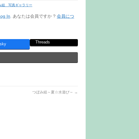
み組 写真ギャラリー
og In
. あなたは会員ですか ?
会員につ
Threads
sky
つぼみ組～夏☆水遊び～
→