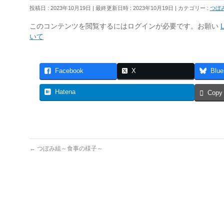
投稿日 : 2023年10月19日
最終更新日時 : 2023年10月19日
カテゴリー :
つぼ
このコンテンツを閲覧するにはログインが必要です。お願い
L
いて
Facebook
X
Blue
Hatena
Copy
←
つぼみ組～食事の様子～