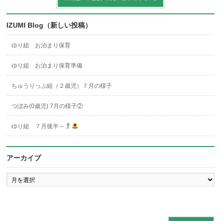
IZUMI Blog（新しい投稿）
ゆり組 お泊まり保育
ゆり組 お泊まり保育準備
ちゅうりっぷ組（２歳児）７月の様子
つぼみ(0歳児) 7月の様子②
ゆり組 ７月後半～
アーカイブ
ア
ー
カ
イ
ブ