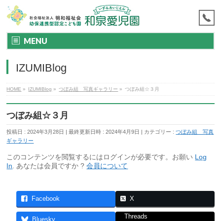
MENU
IZUMIBlog
HOME
»
IZUMIBlog
»
つぼみ組 写真ギャラリー
»
つぼみ組☆３月
つぼみ組☆３月
投稿日 : 2024年3月28日
最終更新日時 : 2024年4月9日
カテゴリー :
つぼみ組 写真
ギャラリー
このコンテンツを閲覧するにはログインが必要です。お願い
Log
In
. あなたは会員ですか ?
会員について
Facebook
X
Threads
Bluesky