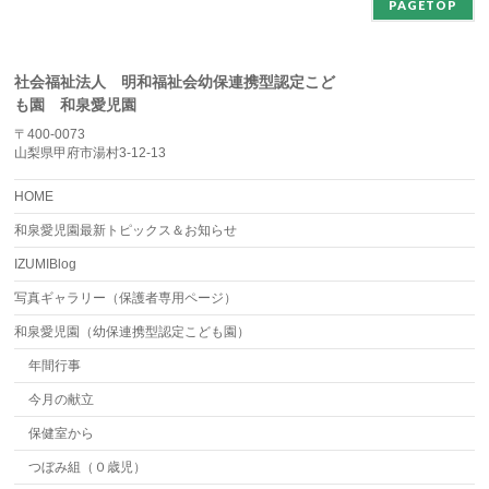
PAGETOP
社会福祉法人 明和福祉会幼保連携型認定こど
も園 和泉愛児園
〒400-0073
山梨県甲府市湯村3-12-13
HOME
和泉愛児園最新トピックス＆お知らせ
IZUMIBlog
写真ギャラリー（保護者専用ページ）
和泉愛児園（幼保連携型認定こども園）
年間行事
今月の献立
保健室から
つぼみ組（０歳児）