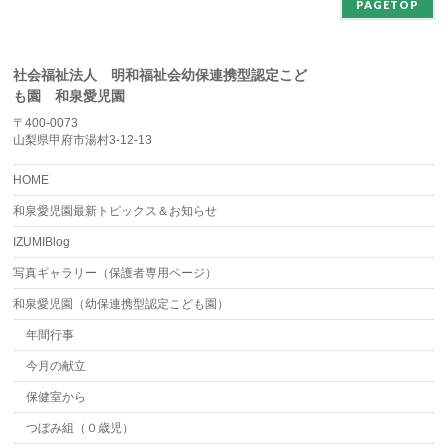
PAGETOP
社会福祉法人 明和福祉会幼保連携型認定こど
も園 和泉愛児園
〒400-0073
山梨県甲府市湯村3-12-13
HOME
和泉愛児園最新トピックス＆お知らせ
IZUMIBlog
写真ギャラリー（保護者専用ページ）
和泉愛児園（幼保連携型認定こども園）
年間行事
今月の献立
保健室から
つぼみ組（０歳児）