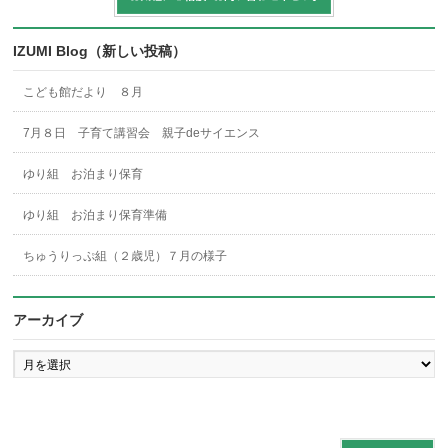
IZUMI Blog（新しい投稿）
こども館だより ８月
7月８日 子育て講習会 親子deサイエンス
ゆり組 お泊まり保育
ゆり組 お泊まり保育準備
ちゅうりっぷ組（２歳児）７月の様子
アーカイブ
ア
ー
カ
イ
ブ