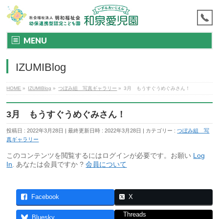
MENU
IZUMIBlog
HOME
»
IZUMIBlog
»
つぼみ組 写真ギャラリー
»
3月 もうすぐうめぐみさん！
3月 もうすぐうめぐみさん！
投稿日 : 2022年3月28日
最終更新日時 : 2022年3月28日
カテゴリー :
つぼみ組 写
真ギャラリー
このコンテンツを閲覧するにはログインが必要です。お願い
Log
In
. あなたは会員ですか ?
会員について
Facebook
X
Threads
Bluesky