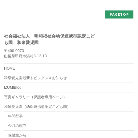
ブ
PAGETOP
社会福祉法人 明和福祉会幼保連携型認定こど
も園 和泉愛児園
〒400-0073
山梨県甲府市湯村3-12-13
HOME
和泉愛児園最新トピックス＆お知らせ
IZUMIBlog
写真ギャラリー（保護者専用ページ）
和泉愛児園（幼保連携型認定こども園）
年間行事
今月の献立
保健室から