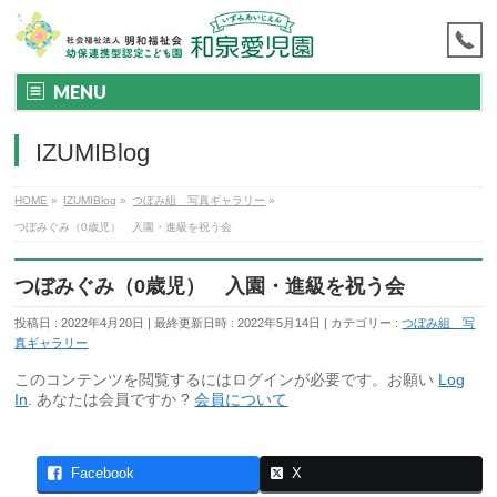
MENU
IZUMIBlog
HOME
»
IZUMIBlog
»
つぼみ組 写真ギャラリー
»
つぼみぐみ（0歳児） 入園・進級を祝う会
つぼみぐみ（0歳児） 入園・進級を祝う会
投稿日 : 2022年4月20日
最終更新日時 : 2022年5月14日
カテゴリー :
つぼみ組 写
真ギャラリー
このコンテンツを閲覧するにはログインが必要です。お願い
Log
In
. あなたは会員ですか ?
会員について
Facebook
X