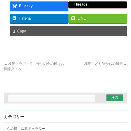
Threads
Bluesky
Hatena
LINE
Copy
←
和泉クラブ４月 帰りの会の後はお
和泉こども館からの風景
→
掃除タイム！
カテゴリー
うめ組 写真ギャラリー