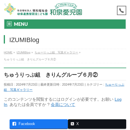
MENU
IZUMIBlog
HOME
»
IZUMIBlog
»
ちゅーりっぷ組 写真ギャラリー
»
ちゅうりっぷ組 きりんグループ６月②
ちゅうりっぷ組 きりんグループ６月②
投稿日 : 2024年7月23日
最終更新日時 : 2024年7月23日
カテゴリー :
ちゅーりっぷ
組 写真ギャラリー
このコンテンツを閲覧するにはログインが必要です。お願い
Log
In
. あなたは会員ですか ?
会員について
Facebook
X