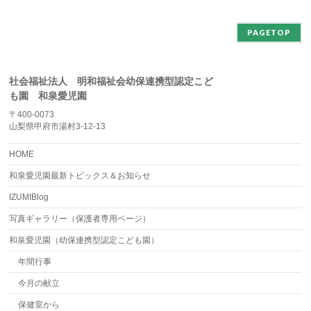
ブ
PAGETOP
社会福祉法人 明和福祉会幼保連携型認定こど
も園 和泉愛児園
〒400-0073
山梨県甲府市湯村3-12-13
HOME
和泉愛児園最新トピックス＆お知らせ
IZUMIBlog
写真ギャラリー（保護者専用ページ）
和泉愛児園（幼保連携型認定こども園）
年間行事
今月の献立
保健室から