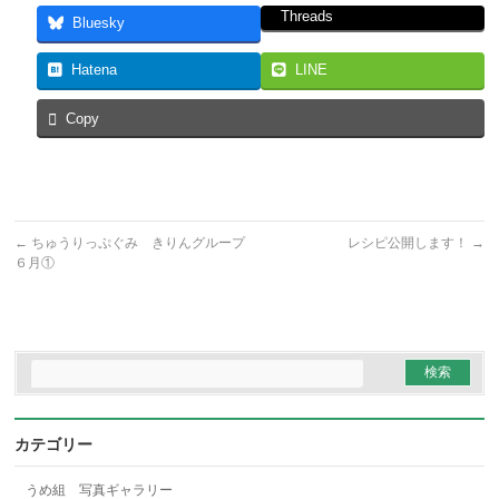
Threads
Bluesky
Hatena
LINE
Copy
←
ちゅうりっぷぐみ きりんグループ
レシピ公開します！
→
６月①
カテゴリー
うめ組 写真ギャラリー