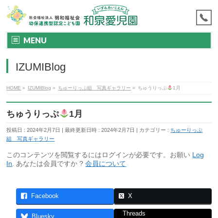
MENU
IZUMIBlog
HOME
»
IZUMIBlog
»
ちゅーりっぷ組 写真ギャラリー
»
ちゅうりっぷ
1月
ちゅうりっぷ
1月
投稿日 : 2024年2月7日
最終更新日時 : 2024年2月7日
カテゴリー :
ちゅーりっぷ
組 写真ギャラリー
このコンテンツを閲覧するにはログインが必要です。お願い
Log
In
. あなたは会員ですか ?
会員について
Facebook
X
Threads
Bluesky