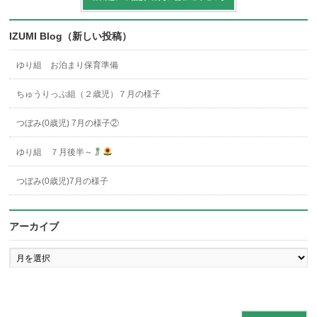
IZUMI Blog（新しい投稿）
ゆり組 お泊まり保育準備
ちゅうりっぷ組（２歳児）７月の様子
つぼみ(0歳児) 7月の様子②
ゆり組 ７月後半～
つぼみ(0歳児)7月の様子
アーカイブ
ア
ー
カ
イ
ブ