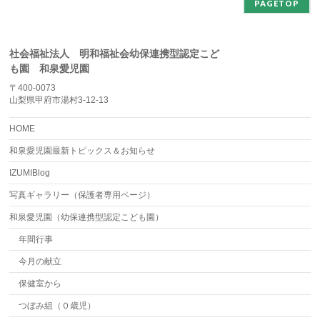
PAGETOP
社会福祉法人 明和福祉会幼保連携型認定こど
も園 和泉愛児園
〒400-0073
山梨県甲府市湯村3-12-13
HOME
和泉愛児園最新トピックス＆お知らせ
IZUMIBlog
写真ギャラリー（保護者専用ページ）
和泉愛児園（幼保連携型認定こども園）
年間行事
今月の献立
保健室から
つぼみ組（０歳児）