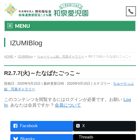
MENU
IZUMIBlog
HOME
»
IZUMIBlog
»
ちゅーりっぷ組 写真ギャラリー
»
R2.7.7(火)～たなばたごっこ～
R2.7.7(火)～たなばたごっこ～
投稿日 : 2020年9月15日
最終更新日時 : 2020年9月15日
カテゴリー :
ちゅーりっぷ
組 写真ギャラリー
このコンテンツを閲覧するにはログインが必要です。お願い
Log
In
. あなたは会員ですか ?
会員について
Facebook
X
Threads
Bluesky