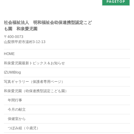
PAGETOP
社会福祉法人 明和福祉会幼保連携型認定こど
も園 和泉愛児園
〒400-0073
山梨県甲府市湯村3-12-13
HOME
和泉愛児園最新トピックス＆お知らせ
IZUMIBlog
写真ギャラリー（保護者専用ページ）
和泉愛児園（幼保連携型認定こども園）
年間行事
今月の献立
保健室から
つぼみ組（０歳児）