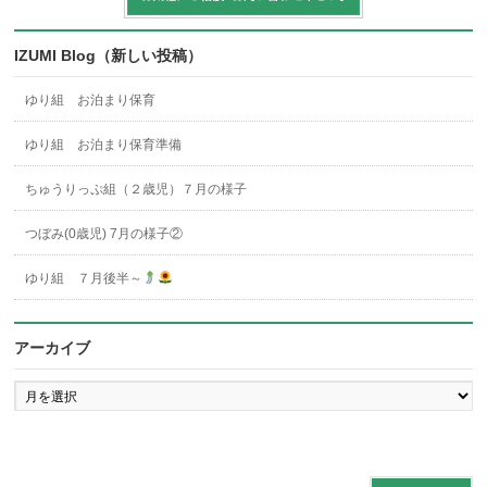
IZUMI Blog（新しい投稿）
ゆり組 お泊まり保育
ゆり組 お泊まり保育準備
ちゅうりっぷ組（２歳児）７月の様子
つぼみ(0歳児) 7月の様子②
ゆり組 ７月後半～
アーカイブ
ア
ー
カ
イ
ブ