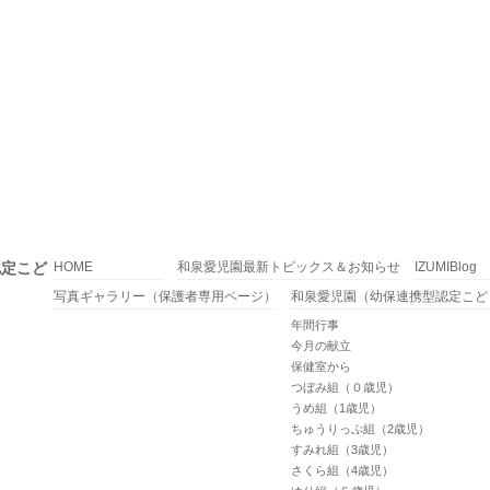
認定こど
HOME
和泉愛児園最新トピックス＆お知らせ
IZUMIBlog
写真ギャラリー（保護者専用ページ）
和泉愛児園（幼保連携型認定こど
年間行事
今月の献立
保健室から
つぼみ組（０歳児）
うめ組（1歳児）
ちゅうりっぷ組（2歳児）
すみれ組（3歳児）
さくら組（4歳児）