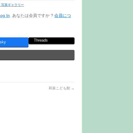
 写真ギャラリー
og In
. あなたは会員ですか ?
会員につ
Threads
sky
和泉こども館
→