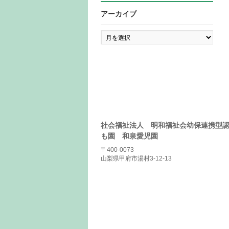
アーカイブ
ア
ー
カ
イ
ブ
社会福祉法人 明和福祉会幼保連携型
も園 和泉愛児園
〒400-0073
山梨県甲府市湯村3-12-13