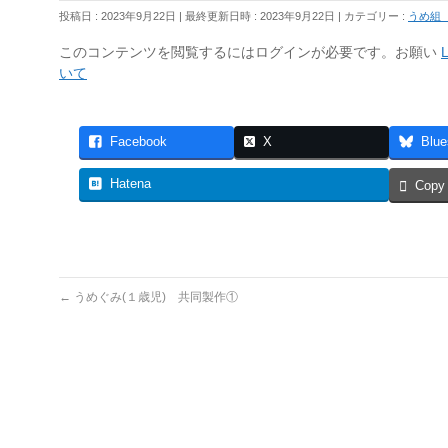
投稿日 : 2023年9月22日
最終更新日時 : 2023年9月22日
カテゴリー :
うめ組
このコンテンツを閲覧するにはログインが必要です。お願い
L
いて
Facebook
X
Blue
Hatena
Copy
←
うめぐみ(１歳児) 共同製作①