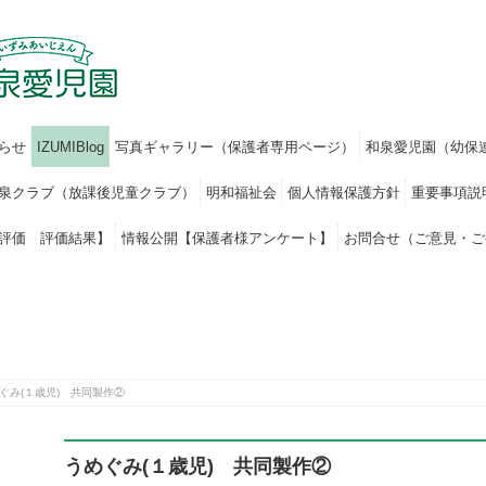
らせ
IZUMIBlog
写真ギャラリー（保護者専用ページ）
和泉愛児園（幼保
泉クラブ（放課後児童クラブ）
明和福祉会
個人情報保護方針
重要事項説
評価 評価結果】
情報公開【保護者様アンケート】
お問合せ（ご意見・ご
ぐみ(１歳児) 共同製作②
うめぐみ(１歳児) 共同製作②