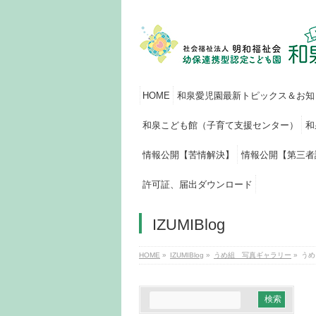
HOME
和泉愛児園最新トピックス＆お知
和泉こども館（子育て支援センター）
和
情報公開【苦情解決】
情報公開【第三者
許可証、届出ダウンロード
IZUMIBlog
HOME
»
IZUMIBlog
»
うめ組 写真ギャラリー
»
うめ