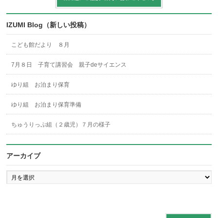
IZUMI Blog（新しい投稿）
こども館だより ８月
7月８日 子育て講習会 親子deサイエンス
ゆり組 お泊まり保育
ゆり組 お泊まり保育準備
ちゅうりっぷ組（２歳児）７月の様子
アーカイブ
ア
ー
カ
イ
ブ