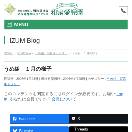
MENU
IZUMIBlog
HOME
»
IZUMIBlog
»
うめ組 写真ギャラリー
»
うめ組 １月の様子
うめ組 １月の様子
投稿日 : 2026年1月28日
最終更新日時 : 2026年1月28日
カテゴリー :
うめ組 写真
ギャラリー
このコンテンツを閲覧するにはログインが必要です。お願い
Log
In
. あなたは会員ですか ?
会員について
Facebook
X
Threads
Bluesky