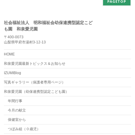
PAGETOP
社会福祉法人 明和福祉会幼保連携型認定こど
も園 和泉愛児園
〒400-0073
山梨県甲府市湯村3-12-13
HOME
和泉愛児園最新トピックス＆お知らせ
IZUMIBlog
写真ギャラリー（保護者専用ページ）
和泉愛児園（幼保連携型認定こども園）
年間行事
今月の献立
保健室から
つぼみ組（０歳児）